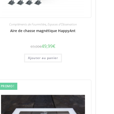
Compléments de Fourmilière
,
Espaces d'Observation
Aire de chasse magnétique HappyAnt
49,99
€
69,00
€
Le
Le
prix
prix
initial
actuel
était :
est :
Ajouter au panier
69,00€.
49,99€.
PROMO !