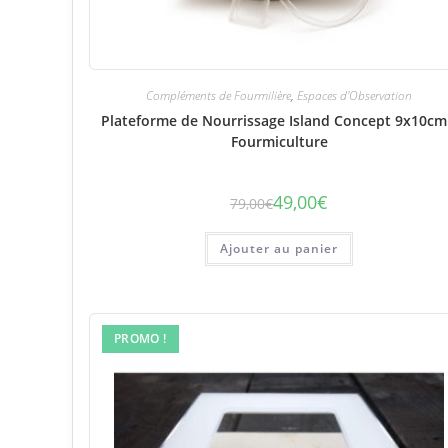
Compléments de Fourmilière
,
Espaces d'Observation
Plateforme de Nourrissage Island Concept 9x10cm
Fourmiculture
49,00
€
79,00
€
Le
Le
prix
prix
initial
actuel
était :
est :
Ajouter au panier
79,00€.
49,00€.
PROMO !