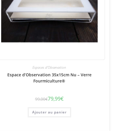
Espaces d'Observation
Espace d’Observation 35x15cm Nu – Verre
Fourmiculture®
79,99
€
99,00
€
Le
Le
prix
prix
initial
actuel
était :
est :
Ajouter au panier
99,00€.
79,99€.