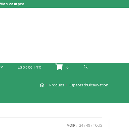
Mon compte
Toggle Website Search
Espace Pro
0
>
Produits
>
Espaces d'Observation
VOIR :
24
48
TOUS