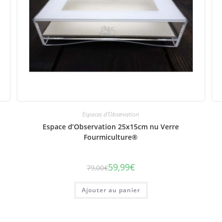
Espaces d'Observation
Espace d’Observation 25x15cm nu Verre
Fourmiculture®
59,99
€
79,00
€
Le
Le
prix
prix
initial
actuel
était :
est :
Ajouter au panier
79,00€.
59,99€.