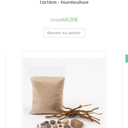
12x10cm – Fourmiculture
68,00
€
78,00
€
Le
Le
prix
prix
initial
actuel
était :
est :
Ajouter au panier
78,00€.
68,00€.