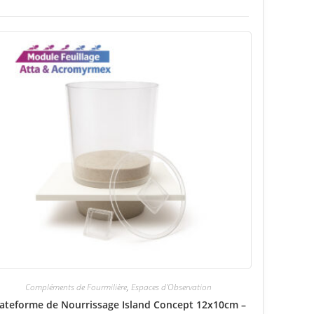
Compléments de Fourmilière
,
Espaces d'Observation
lateforme de Nourrissage Island Concept 12x10cm –