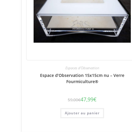
Espaces d'Observation
Espace d’Observation 15x15cm nu – Verre
Fourmiculture®
47,99
€
59,00
€
Le
Le
prix
prix
initial
actuel
était :
est :
Ajouter au panier
59,00€.
47,99€.