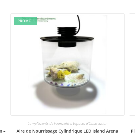
PROMO !
Compléments de Fourmilière
,
Espaces d'Observation
m –
Aire de Nourrissage Cylindrique LED Island Arena
P