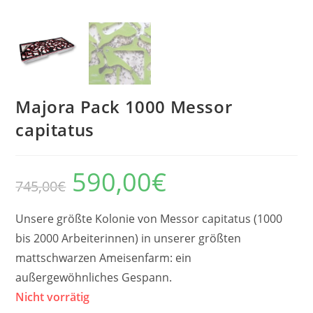
Majora Pack 1000 Messor
capitatus
590,00
€
Der
Der
745,00
€
ursprüngliche
aktuelle
Preis
Preis
betrug:
beträgt:
745,00
590,00
Unsere größte Kolonie von Messor capitatus (1000
€.
€.
bis 2000 Arbeiterinnen) in unserer größten
mattschwarzen Ameisenfarm: ein
außergewöhnliches Gespann.
Nicht vorrätig