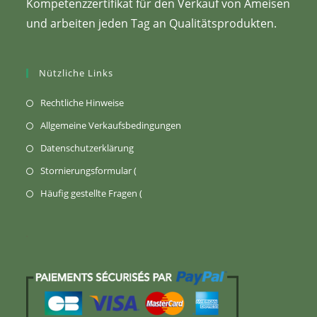
Kompetenzzertifikat für den Verkauf von Ameisen
und arbeiten jeden Tag an Qualitätsprodukten.
Nützliche Links
(Öffnet
Rechtliche Hinweise
sich
(Öffnet
Allgemeine Verkaufsbedingungen
in
in
(Wird
Datenschutzerklärung
einem
einem
in
Öffnet
Stornierungsformular (
neuen
neuen
einem
sich
Tab)
öffnet
Häufig gestellte Fragen (
Tab)
neuen
in
sich
Tab
einem
in
geöffnet)
neuen
einem
Tab)
neuen
Tab)