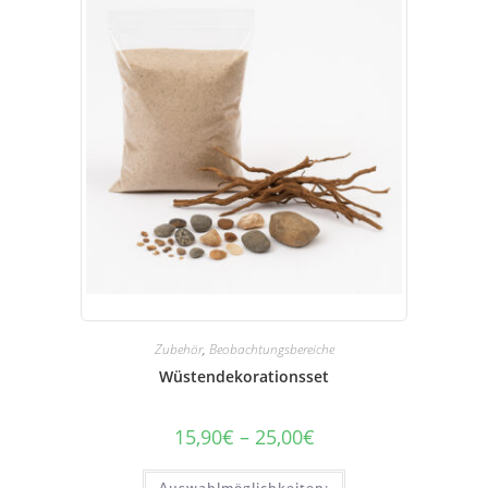
Zubehör
,
Beobachtungsbereiche
Wüstendekorationsset
15,90
€
–
25,00
€
Preisspanne:
15,90
€
Dieses
bis
Auswahlmöglichkeiten: