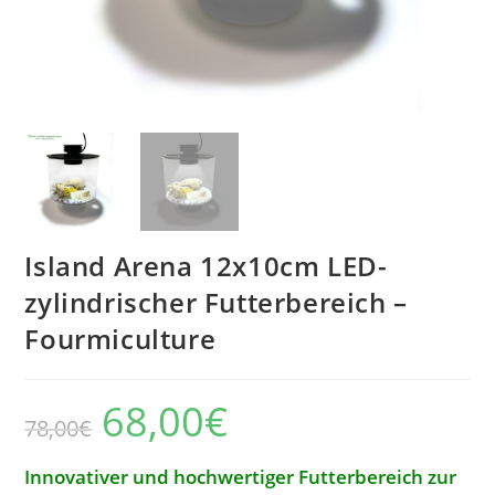
Island Arena 12x10cm LED-
zylindrischer Futterbereich –
Fourmiculture
68,00
€
Der
Der
78,00
€
ursprüngliche
aktuelle
Preis
Preis
betrug:
beträgt:
78,00
68,00
Innovativer und hochwertiger Futterbereich zur
€.
€.