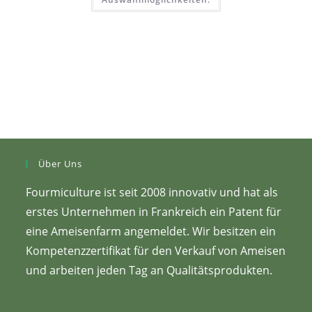
Produkt
25,00
ist
€
in
verschiedenen
Varianten
erhältlich.
Die
gewünschten
Optionen
können
auf
der
Produktseite
ausgewählt
werden.
Über Uns
Fourmiculture ist seit 2008 innovativ und hat als
erstes Unternehmen in Frankreich ein Patent für
eine Ameisenfarm angemeldet. Wir besitzen ein
Kompetenzzertifikat für den Verkauf von Ameisen
und arbeiten jeden Tag an Qualitätsprodukten.