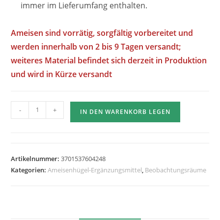
immer im Lieferumfang enthalten.
Ameisen sind vorrätig, sorgfältig vorbereitet und
werden innerhalb von 2 bis 9 Tagen versandt;
weiteres Material befindet sich derzeit in Produktion
und wird in Kürze versandt
Anzahl
-
+
IN DEN WARENKORB LEGEN
der
Island
Arena
12x10cm
Artikelnummer:
3701537604248
LED-
Kategorien:
Ameisenhügel-Ergänzungsmittel
,
Beobachtungsräume
zylindrischen
Futterbereiche
–
Fourmiculture