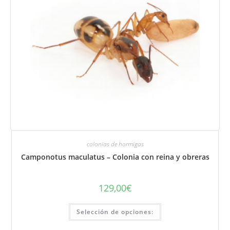
producto.
colonias de hormigas
Camponotus maculatus – Colonia con reina y obreras
129,00
€
Este
Selección de opciones:
producto
tiene
varias