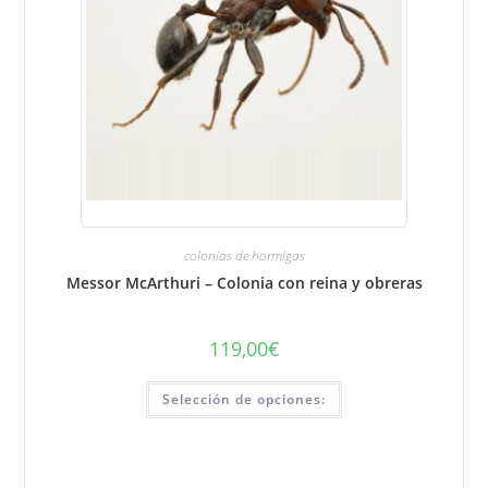
colonias de hormigas
Messor McArthuri – Colonia con reina y obreras
119,00
€
Este
Selección de opciones:
producto
tiene
varias
variantes.
Puede
seleccionar