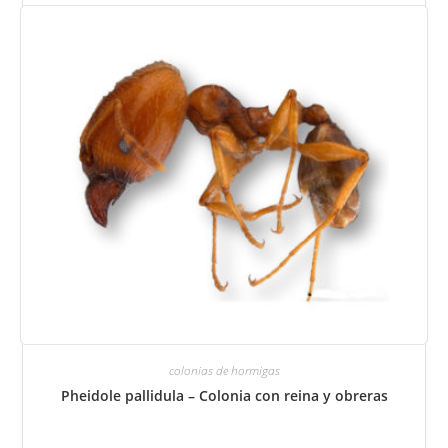
seleccionar
las
opciones
en
la
página
del
producto.
colonias de hormigas
Pheidole pallidula – Colonia con reina y obreras