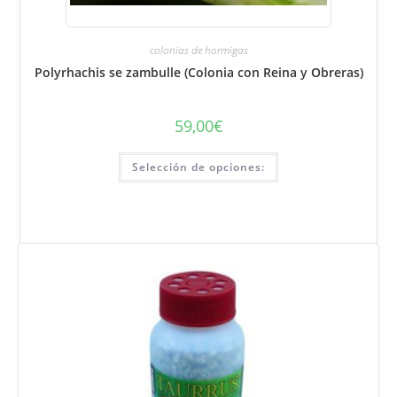
colonias de hormigas
Polyrhachis se zambulle (Colonia con Reina y Obreras)
59,00
€
Este
Selección de opciones:
producto
tiene
varias
variantes.
Puede
seleccionar
las
opciones
en
la
página
del
producto.