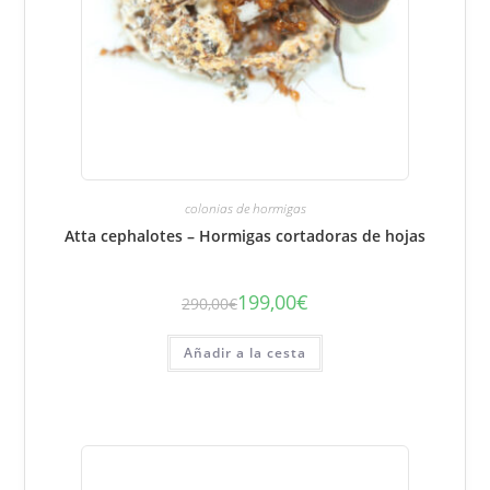
colonias de hormigas
Atta cephalotes – Hormigas cortadoras de hojas
199,00
€
290,00
€
El
El
precio
precio
inicial
actual
era:
es:
Añadir a la cesta
290,00
199,00€.
€.