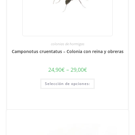
colonias de hormigas
Camponotus cruentatus – Colonia con reina y obreras
24,90
€
–
29,00
€
Rango
de
precios:
Este
de
Selección de opciones:
producto
24,90
tiene
€
varias
a
variantes.
29,00
Puede
€
seleccionar
las
opciones
en
la
página
del