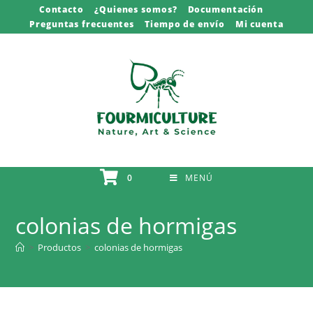
Saltar
Contacto
¿Quienes somos?
Documentación
Preguntas frecuentes
Tiempo de envío
Mi cuenta
al
contenido
0
MENÚ
colonias de hormigas
>
Productos
>
colonias de hormigas