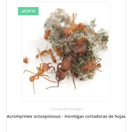
las
opciones
en
¡VENTA!
la
página
del
producto.
colonias de hormigas
Acromyrmex octospinosus - Hormigas cortadoras de hojas