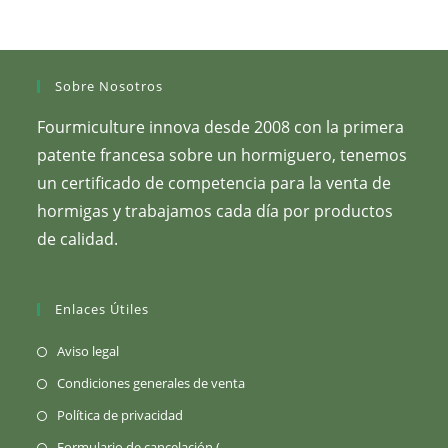
la
página
del
producto.
Sobre Nosotros
Fourmiculture innova desde 2008 con la primera
patente francesa sobre un hormiguero, tenemos
un certificado de competencia para la venta de
hormigas y trabajamos cada día por productos
de calidad.
Enlaces Útiles
(Se
Aviso legal
abre
(Se
Condiciones generales de venta
en
abre
(Se
Política de privacidad
una
en
abre
Se
Formulario de cancelación (
pestaña