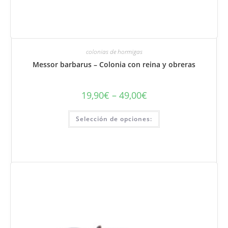
colonias de hormigas
Messor barbarus – Colonia con reina y obreras
19,90
€
–
49,00
€
Rango
de
precios:
Este
de
Selección de opciones:
producto
19,90
tiene
€
varias
a
variantes.
49,00
Puede
€
seleccionar
las
opciones
en
la
página
del
producto.