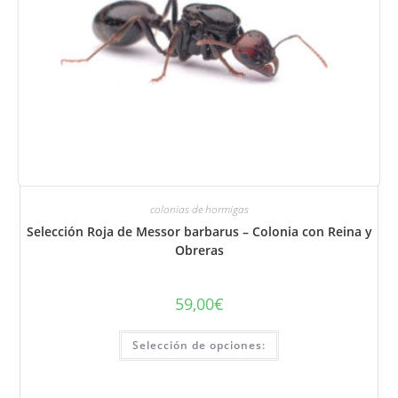
colonias de hormigas
Selección Roja de Messor barbarus – Colonia con Reina y
Obreras
59,00
€
Este
Selección de opciones:
producto
tiene
varias
variantes.
Puede