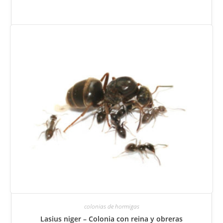
variantes.
Puede
seleccionar
las
opciones
en
la
página
del
producto.
colonias de hormigas
Lasius niger – Colonia con reina y obreras