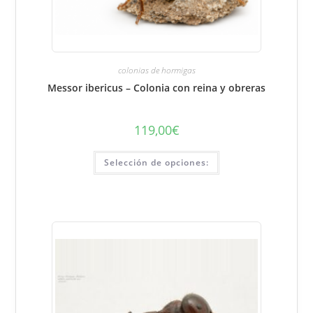
colonias de hormigas
Messor ibericus – Colonia con reina y obreras
119,00
€
Este
Selección de opciones:
producto
tiene
varias
variantes.
Puede
seleccionar
las
opciones
en
la
página
del
producto.