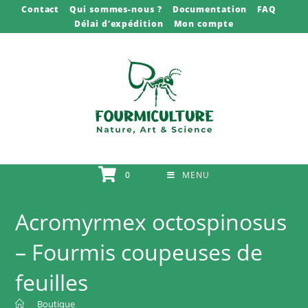
Skip
Contact
Qui sommes-nous ?
Documentation
FAQ
Délai d’expédition
Mon compte
to
content
0
MENU
Acromyrmex octospinosus
– Fourmis coupeuses de
feuilles
>
Boutique