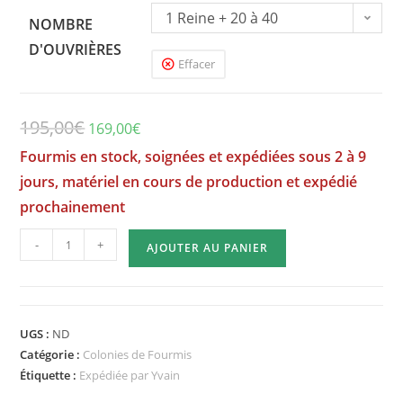
1 Reine + 20 à 40
NOMBRE
ouvrières
D'OUVRIÈRES
Effacer
Le
Le
195,00
€
169,00
€
prix
prix
Fourmis en stock, soignées et expédiées sous 2 à 9
initial
actuel
jours, matériel en cours de production et expédié
était :
est :
prochainement
195,00€.
169,00€.
quantité
-
+
AJOUTER AU PANIER
de
Acromyrmex
octospinosus
-
UGS :
ND
Fourmis
Catégorie :
Colonies de Fourmis
coupeuses
Étiquette :
Expédiée par Yvain
de