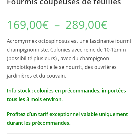
Fourmis coupeuses de feuilles
169,00
€
–
289,00
€
Plage
de
prix :
169,00€
à
Acromyrmex octospinosus est une fascinante fourmi
289,00€
champignonniste. Colonies avec reine de 10-12mm
(possibilité plusieurs) , avec du champignon
symbiotique dont elle se nourrit, des ouvrières
jardinières et du couvain.
Info stock : colonies en précommandes, importées
tous les 3 mois environ.
Profitez d’un tarif exceptionnel valable uniquement
durant les précommandes.