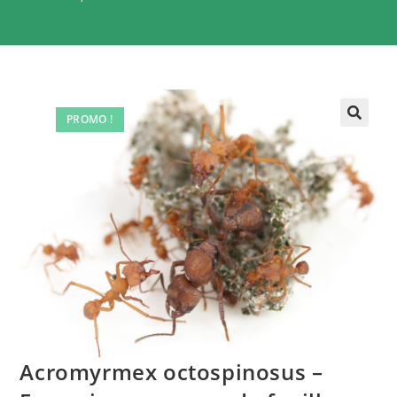
PROMO !
Acromyrmex octospinosus –