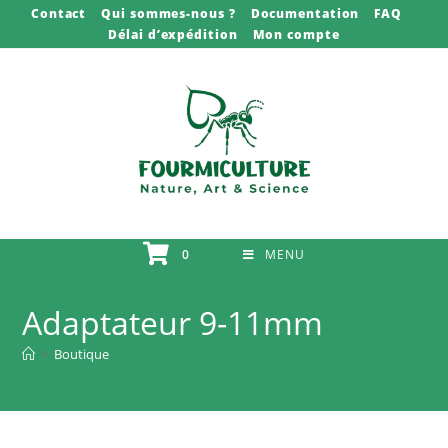
Skip
Contact
Qui sommes-nous ?
Documentation
FAQ
Délai d’expédition
Mon compte
to
content
0
MENU
Adaptateur 9-11mm
>
Boutique