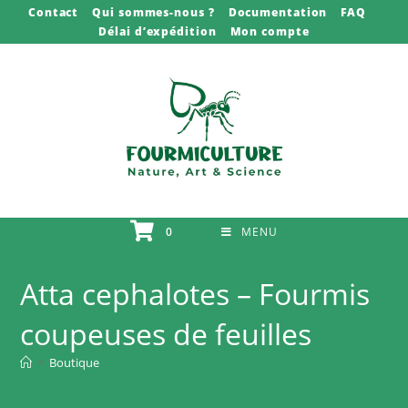
Skip
Contact
Qui sommes-nous ?
Documentation
FAQ
Délai d’expédition
Mon compte
to
content
0
MENU
Atta cephalotes – Fourmis
coupeuses de feuilles
>
Boutique