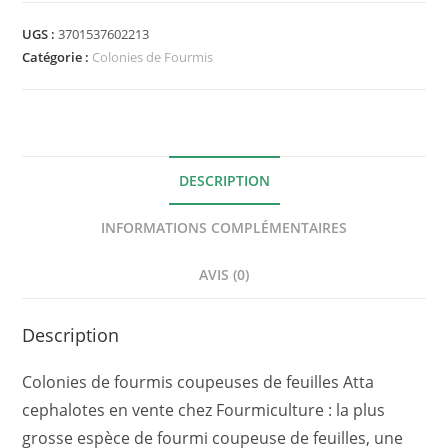
cephalotes
-
UGS :
3701537602213
Fourmis
Catégorie :
Colonies de Fourmis
coupeuses
de
feuilles
DESCRIPTION
INFORMATIONS COMPLÉMENTAIRES
AVIS (0)
Description
Colonies de fourmis coupeuses de feuilles Atta
cephalotes en vente chez Fourmiculture : la plus
grosse espèce de fourmi coupeuse de feuilles, une