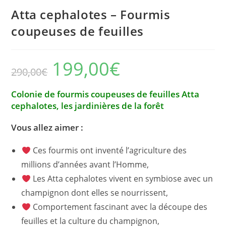
Atta cephalotes – Fourmis
coupeuses de feuilles
199,00
€
Le
Le
290,00
€
prix
prix
initial
actuel
était :
est :
290,00€.
199,00€.
Colonie de fourmis coupeuses de feuilles Atta
cephalotes, les jardinières de la forêt
Vous allez aimer :
Ces fourmis ont inventé l’agriculture des
millions d’années avant l’Homme,
Les Atta cephalotes vivent en symbiose avec un
champignon dont elles se nourrissent,
Comportement fascinant avec la découpe des
feuilles et la culture du champignon,