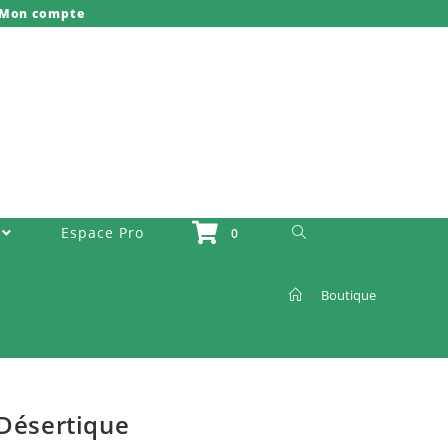
Mon compte
Toggle Website Search
Espace Pro
0
>
Boutique
 Désertique