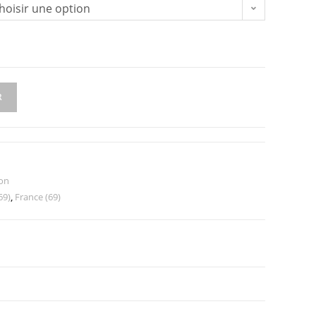
hoisir une option
R
ion
69)
,
France (69)