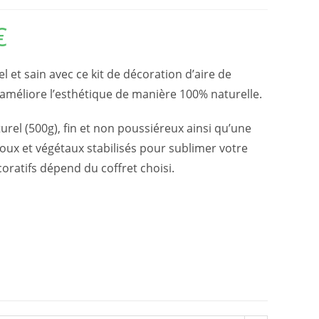
€
Plage
de
prix :
15,90€
à
t sain avec ce kit de décoration d’aire de
25,00€
t améliore l’esthétique de manière 100% naturelle.
urel (500g), fin et non poussiéreux ainsi qu’une
illoux et végétaux stabilisés pour sublimer votre
coratifs dépend du coffret choisi.