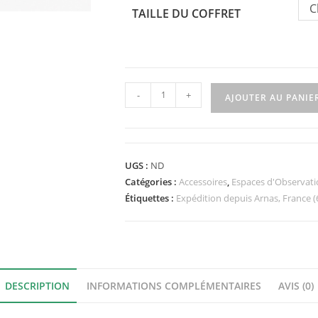
C
TAILLE DU COFFRET
quantité
-
+
AJOUTER AU PANIE
de
Coffret
de
décoration
UGS :
ND
Désertique
Catégories :
Accessoires
,
Espaces d'Observat
Étiquettes :
Expédition depuis Arnas, France (
DESCRIPTION
INFORMATIONS COMPLÉMENTAIRES
AVIS (0)