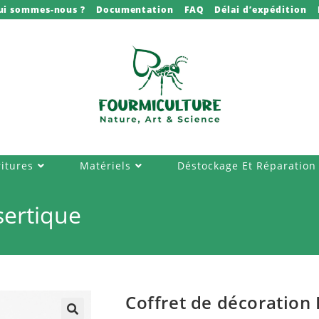
ui sommes-nous ?
Documentation
FAQ
Délai d’expédition
itures
Matériels
Déstockage Et Réparation
sertique
Coffret de décoration