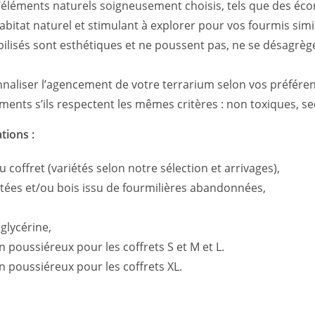
éléments naturels soigneusement choisis, tels que des écorc
bitat naturel et stimulant à explorer pour vos fourmis simil
tabilisés sont esthétiques et ne poussent pas, ne se désagrèg
nnaliser l’agencement de votre terrarium selon vos préféren
ents s’ils respectent les mêmes critères : non toxiques, se
tions :
du coffret (variétés selon notre sélection et arrivages),
aptées et/ou bois issu de fourmilières abandonnées,
 glycérine,
n poussiéreux pour les coffrets S et M et L.
on poussiéreux pour les coffrets XL.