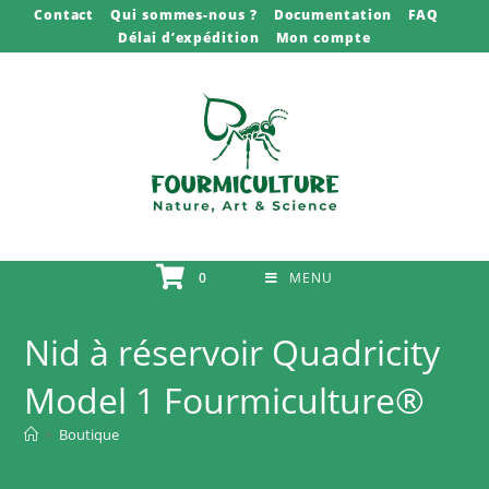
Skip
Contact
Qui sommes-nous ?
Documentation
FAQ
Délai d’expédition
Mon compte
to
content
0
MENU
Nid à réservoir Quadricity
Model 1 Fourmiculture®
>
Boutique