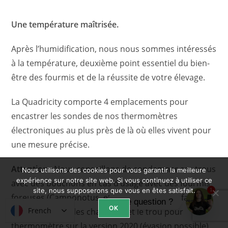
Une température maîtrisée.
Après l’humidification, nous nous sommes intéressés
à la température, deuxième point essentiel du bien-
être des fourmis et de la réussite de votre élevage.
La Quadricity comporte 4 emplacements pour
encastrer les sondes de nos thermomètres
électroniques au plus près de là où elles vivent pour
une mesure précise.
Attention :
Nous conseillons de condamner ces trous
Nous utilisons des cookies pour vous garantir la meilleure
expérience sur notre site web. Si vous continuez à utiliser ce
avec des bouchons en cas d’usage avec des fourmis
site, nous supposerons que vous en êtes satisfait.
1
foreuses (Camponotus, etc) en raison d’une faible
Une question ?
OK
French
French
épaisseur entre les chambres et le trou pour
Open ch
thermomètre sur la version 2020 (évasion possible).