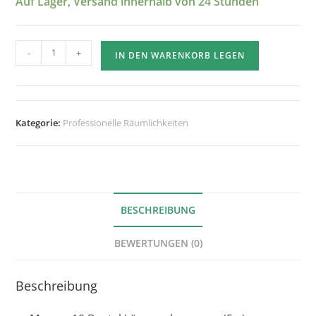
Auf Lager, Versand innerhalb von 24 Stunden
Menge:
-
+
IN DEN WARENKORB LEGEN
10
Beutel
Löwenzahnsamen
(5
Kategorie:
Professionelle Räumlichkeiten
g)
BESCHREIBUNG
BEWERTUNGEN (0)
Beschreibung