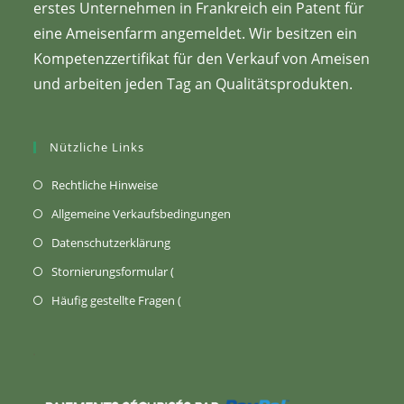
erstes Unternehmen in Frankreich ein Patent für
eine Ameisenfarm angemeldet. Wir besitzen ein
Kompetenzzertifikat für den Verkauf von Ameisen
und arbeiten jeden Tag an Qualitätsprodukten.
Nützliche Links
(Öffnet
Rechtliche Hinweise
sich
(Öffnet
Allgemeine Verkaufsbedingungen
in
in
(Wird
Datenschutzerklärung
einem
einem
in
Öffnet
Stornierungsformular (
neuen
neuen
einem
sich
Tab)
öffnet
Häufig gestellte Fragen (
Tab)
neuen
in
sich
Tab
einem
in
geöffnet)
neuen
einem
Tab)
neuen