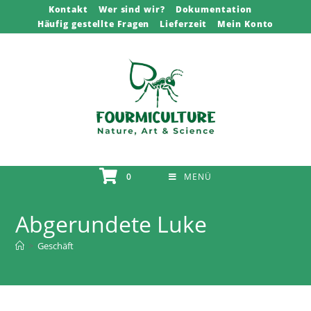
Zum
Kontakt
Wer sind wir?
Dokumentation
Häufig gestellte Fragen
Lieferzeit
Mein Konto
Inhalt
springen
0
MENÜ
Abgerundete Luke
>
Geschäft