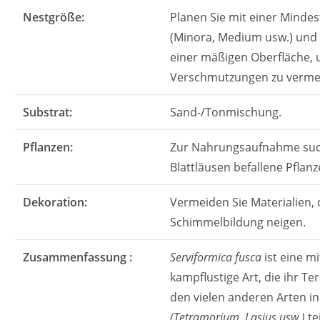
Nestgröße:
Planen Sie mit einer Minde
(Minora, Medium usw.) und 
einer mäßigen Oberfläche,
Verschmutzungen zu verme
Substrat:
Sand-/Tonmischung.
Pflanzen:
Zur Nahrungsaufnahme such
Blattläusen befallene Pflanz
Dekoration:
Vermeiden Sie Materialien, 
Schimmelbildung neigen.
Zusammenfassung :
Serviformica fusca
ist eine m
kampflustige Art, die ihr Te
den vielen anderen Arten i
(Tetramorium, Lasius usw.)
te