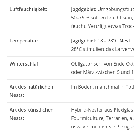
Luftfeuchtigkeit:
Jagdgebiet:
Umgebungsfeuch
50–75 % sollten feucht sein,
feucht. Verträgt etwas Troc
Temperatur:
Jagdgebiet:
18 – 28°C
Nest
:
28°C stimuliert das Larven
Winterschlaf:
Obligatorisch, von Ende Ok
oder März zwischen 5 und 1
Art des natürlichen
Im Boden, manchmal in Tot
Nests:
Art des künstlichen
Hybrid-Nester aus Plexiglas
Nests:
Fourmiculture, Terrarien, 
usw. Vermeiden Sie Plexiglas