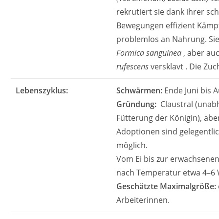
rekrutiert sie dank ihrer sc
Bewegungen effizient Kämp
problemlos an Nahrung. Sie
Formica sanguinea
, aber au
rufescens
versklavt . Die Zuch
Lebenszyklus:
Schwärmen:
Ende Juni bis A
Gründung:
Claustral (unab
Fütterung der Königin), ab
Adoptionen sind gelegentlic
möglich.
Vom Ei bis zur erwachsenen
nach Temperatur etwa 4–6
Geschätzte Maximalgröße:
Arbeiterinnen.