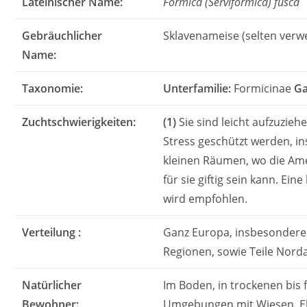
Lateinischer Name:
Formica (Serviformica) fusca
Gebräuchlicher
Sklavenameise (selten verw
Name:
Taxonomie:
Unterfamilie:
Formicinae
Ga
Zuchtschwierigkeiten:
(1)
Sie sind leicht aufzuzie
Stress geschützt werden, i
kleinen Räumen, wo die A
für sie giftig sein kann. Ei
wird empfohlen.
Verteilung :
Ganz Europa, insbesondere
Regionen, sowie Teile Norda
Natürlicher
Im Boden, in trockenen bis
Bewohner:
Umgebungen mit Wiesen, 