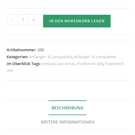
Menge
-
+
IN DEN WARENKORB LEGEN
des
Startersets
für
Ameisen
Artikelnummer:
268
-
Kategorien:
Anfänger- & Lernpakete
,
Anfänger- & Lernpakete
Ameisenzucht
im Überblick Tags:
Versand aus Arnas, Frankreich (69)
,
Frankreich
zu
(69)
Hause
BESCHREIBUNG
WEITERE INFORMATIONEN