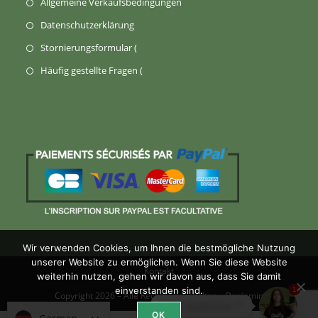
Allgemeine Verkaufsbedingungen
in
in
(Wird
Datenschutzerklärung
einem
einem
in
Öffnet
Stornierungsformular (
neuen
neuen
einem
sich
Tab)
öffnet
Häufig gestellte Fragen (
Tab)
neuen
in
sich
Tab
einem
in
geöffnet)
neuen
einem
Tab)
neuen
Tab)
Wir verwenden Cookies, um Ihnen die bestmögliche Nutzung
unserer Website zu ermöglichen. Wenn Sie diese Website
Kontakt
weiterhin nutzen, gehen wir davon aus, dass Sie damit
einverstanden sind.
1
Copyright 2026 – Alle Rechte vorbehalten –
Benjamin
Une question ?
OK