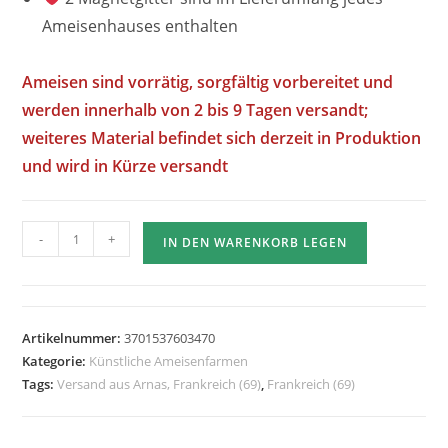
Ameisenhauses enthalten
Ameisen sind vorrätig, sorgfältig vorbereitet und
werden innerhalb von 2 bis 9 Tagen versandt;
weiteres Material befindet sich derzeit in Produktion
und wird in Kürze versandt
Anzahl
-
+
IN DEN WARENKORB LEGEN
der
Minora
2.7
Modell
Artikelnummer:
3701537603470
6
Kategorie:
Künstliche Ameisenfarmen
Hybrid-
Tags:
Versand aus Arnas, Frankreich (69)
,
Frankreich (69)
Fourmiculture