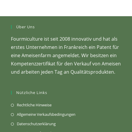
Über Uns
Fourmiculture ist seit 2008 innovativ und hat als
erstes Unternehmen in Frankreich ein Patent für
eine Ameisenfarm angemeldet. Wir besitzen ein
Kompetenzzertifikat für den Verkauf von Ameisen
und arbeiten jeden Tag an Qualitätsprodukten.
Nützliche Links
(Öffnet
Rechtliche Hinweise
sich
(Öffnet
Allgemeine Verkaufsbedingungen
in
in
(Wird
Datenschutzerklärung
einem
einem
in