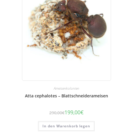
Ameisenkolonien
Atta cephalotes – Blattschneiderameisen
199,00
€
290,00
€
Der
Der
ursprüngliche
aktuelle
Preis
Preis
betrug:
beträgt:
In den Warenkorb legen
290,00
199,00