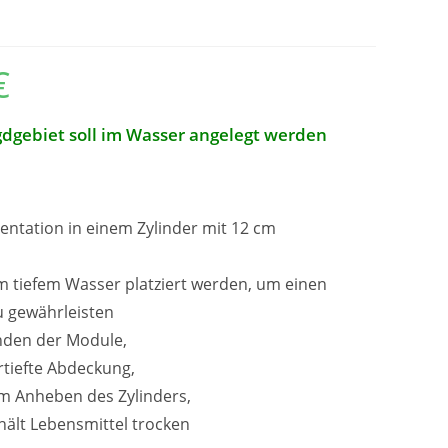
€
Preisspanne:
77,00
€
bis
99,00
gdgebiet soll im Wasser angelegt werden
€
ntation in einem Zylinder mit 12 cm
cm tiefem Wasser platziert werden, um einen
u gewährleisten
nden der Module,
rtiefte Abdeckung,
 Anheben des Zylinders,
hält Lebensmittel trocken