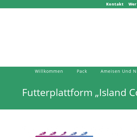
Zum
Kontakt
Wer
Inhalt
springen
Willkommen
Pack
Ameisen Und N
Futterplattform „Island 