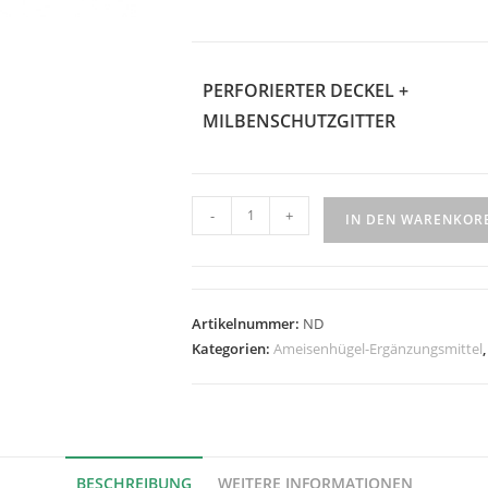
PERFORIERTER DECKEL +
MILBENSCHUTZGITTER
Menge
-
+
IN DEN WARENKOR
der
Island
Concept
12x10cm
Artikelnummer:
ND
Futterplattform
Kategorien:
Ameisenhügel-Ergänzungsmittel
–
Fourmiculture
BESCHREIBUNG
WEITERE INFORMATIONEN