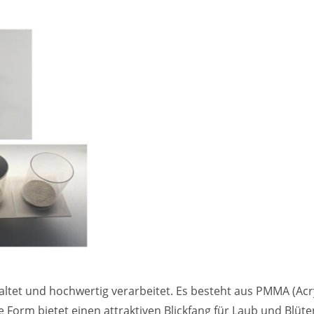
staltet und hochwertig verarbeitet. Es besteht aus PMMA (Acr
che Form bietet einen attraktiven Blickfang für Laub und Bl