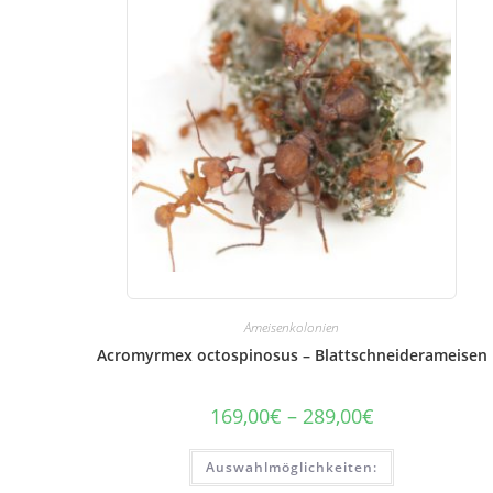
Ameisenkolonien
Acromyrmex octospinosus – Blattschneiderameisen
169,00
€
–
289,00
€
Preisspanne:
169,00
€
Dieses
bis
Auswahlmöglichkeiten:
Produkt
289,00
ist