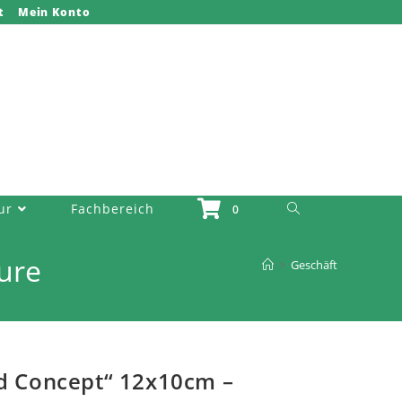
t
Mein Konto
Website-Suche Umschalten
ur
Fachbereich
0
ure
>
Geschäft
nd Concept“ 12x10cm –