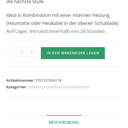
die nächste Stufe.
Ideal in Kombination mit einer internen Heizung
(Heizmatte oder Heizkabel in der oberen Schublade)
Auf Lager, Versand innerhalb von 24 Stunden
Anzahl
-
+
IN DEN WARENKORB LEGEN
der
isolierten
Zuchtboxen
-
Artikelnummer:
3701537604118
6
Kategorien:
Zubehör
,
Künstliche Ameisenfarmen
Schubladen
BESCHREIBUNG