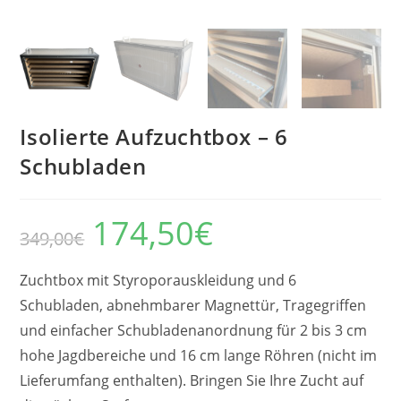
Isolierte Aufzuchtbox – 6
Schubladen
174,50
€
Der
Der
349,00
€
ursprüngliche
aktuelle
Preis
Preis
betrug:
beträgt:
349,00
174,50
Zuchtbox mit Styroporauskleidung und 6
€.
€.
Schubladen, abnehmbarer Magnettür, Tragegriffen
und einfacher Schubladenanordnung für 2 bis 3 cm
hohe Jagdbereiche und 16 cm lange Röhren (nicht im
Lieferumfang enthalten). Bringen Sie Ihre Zucht auf