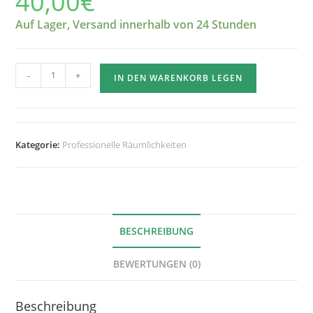
40,00
€
Auf Lager, Versand innerhalb von 24 Stunden
Menge
-
+
IN DEN WARENKORB LEGEN
pro
Los:
20x
Messor
Kategorie:
Professionelle Räumlichkeiten
Mix
fein
50
g
BESCHREIBUNG
BEWERTUNGEN (0)
Beschreibung