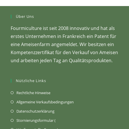
Über Uns
Fourmiculture ist seit 2008 innovativ und hat als
erstes Unternehmen in Frankreich ein Patent für
eine Ameisenfarm angemeldet. Wir besitzen ein
Kompetenzzertifikat für den Verkauf von Ameisen
und arbeiten jeden Tag an Qualitätsprodukten.
Nützliche Links
(Öffnet
Rechtliche Hinweise
sich
(Öffnet
Allgemeine Verkaufsbedingungen
in
in
(Wird
Datenschutzerklärung
einem
einem
in
Öffnet
Stornierungsformular (
neuen
neuen
einem
sich
Tab)
öffnet