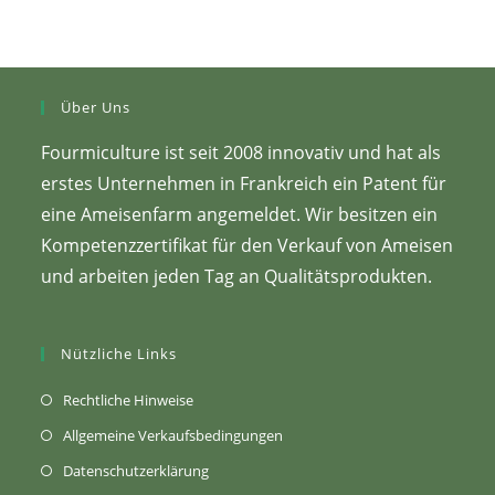
Über Uns
Fourmiculture ist seit 2008 innovativ und hat als
erstes Unternehmen in Frankreich ein Patent für
eine Ameisenfarm angemeldet. Wir besitzen ein
Kompetenzzertifikat für den Verkauf von Ameisen
und arbeiten jeden Tag an Qualitätsprodukten.
Nützliche Links
(Öffnet
Rechtliche Hinweise
sich
(Öffnet
Allgemeine Verkaufsbedingungen
in
in
(Wird
Datenschutzerklärung
einem
einem
in