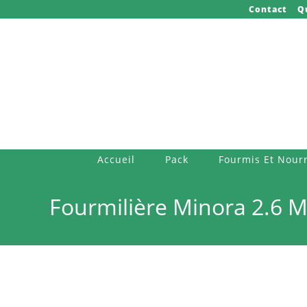
Skip
Contact
Q
to
content
Accueil
Pack
Fourmis Et Nourr
Fourmilière Minora 2.6 