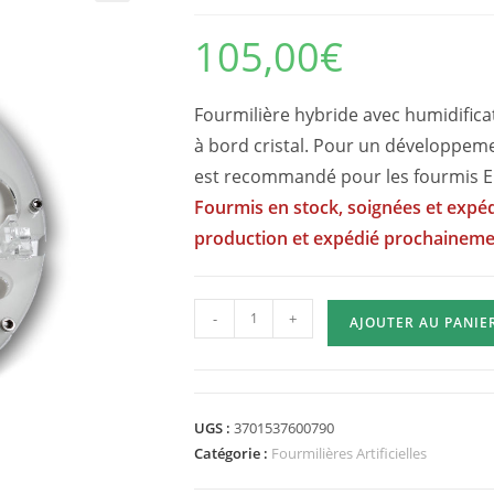
105,00
€
Fourmilière hybride avec humidifica
à bord cristal. Pour un développeme
est recommandé pour les fourmis E
Fourmis en stock, soignées et expéd
production et expédié prochainem
quantité
-
+
AJOUTER AU PANIE
de
Fourmilière
Minora
2.6
UGS :
3701537600790
Model
Catégorie :
Fourmilières Artificielles
1