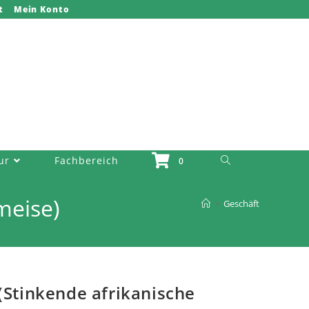
t
Mein Konto
Website-Suche Umschalten
ur
Fachbereich
0
meise)
>
Geschäft
(Stinkende afrikanische