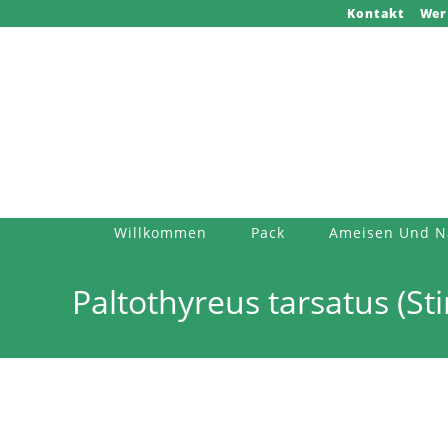
Zum
Kontakt
Wer
Inhalt
springen
Willkommen
Pack
Ameisen Und N
Paltothyreus tarsatus (S