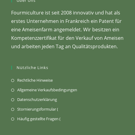
Über Uns
Fourmiculture ist seit 2008 innovativ und hat als
erstes Unternehmen in Frankreich ein Patent für
eine Ameisenfarm angemeldet. Wir besitzen ein
Kompetenzzertifikat für den Verkauf von Ameisen
und arbeiten jeden Tag an Qualitätsprodukten.
Nützliche Links
(Öffnet
Rechtliche Hinweise
sich
(Öffnet
Allgemeine Verkaufsbedingungen
in
in
(Wird
Datenschutzerklärung
einem
einem
in
Öffnet
Stornierungsformular (
neuen
neuen
einem
sich
Tab)
öffnet
Häufig gestellte Fragen (
Tab)
neuen
in
sich
Tab
einem
in