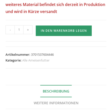
weiteres Material befindet sich derzeit in Produktion
und wird in Kürze versandt
Menge
-
+
IN DEN WARENKORB LEGEN
der
Fourmiculture
Proteincreme
-
Artikelnummer:
3701537604446
Honig
Kategorie:
Alle Ameisenfutter
-
40
g
BESCHREIBUNG
WEITERE INFORMATIONEN