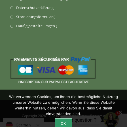
in
in
(Wird
Datenschutzerklärung
einem
einem
in
Öffnet
Stornierungsformular (
neuen
neuen
einem
sich
Tab)
öffnet
Häufig gestellte Fragen (
Tab)
neuen
in
sich
Tab
einem
in
geöffnet)
neuen
einem
Tab)
neuen
Tab)
Wir verwenden Cookies, um Ihnen die bestmögliche Nutzung
unserer Website zu ermöglichen. Wenn Sie diese Website
Kontakt
weiterhin nutzen, gehen wir davon aus, dass Sie damit
einverstanden sind.
1
Copyright 2026 – Alle Rechte vorbehalten –
Benjamin
Une question ?
OK
German
German