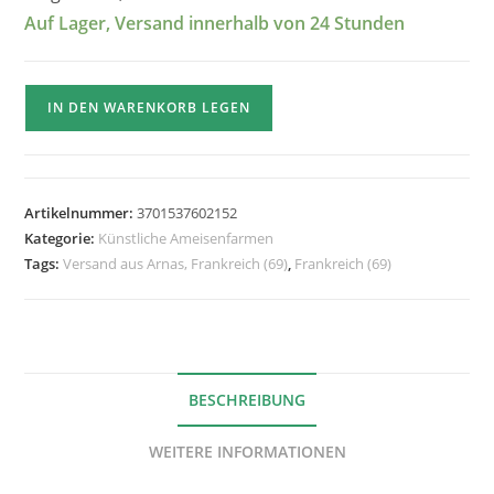
Auf Lager, Versand innerhalb von 24 Stunden
Menge
IN DEN WARENKORB LEGEN
Antcube
M
30x30cm
Wand-
Artikelnummer:
3701537602152
Ameisenfarm
Kategorie:
Künstliche Ameisenfarmen
+
Tags:
Versand aus Arnas, Frankreich (69)
,
Frankreich (69)
Substrat
BESCHREIBUNG
WEITERE INFORMATIONEN