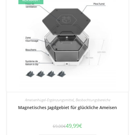
Ameisenhügel-Ergänzungsmittel
,
Beobachtungsbereiche
Magnetisches Jagdgebiet für glückliche Ameisen
49,99
€
69,00
€
Der
Der
ursprüngliche
aktuelle