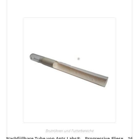
Brutröhren und Futterbereiche
Nachfüllbare Tube von Ants Labs® – Progressive-Fliese – 16