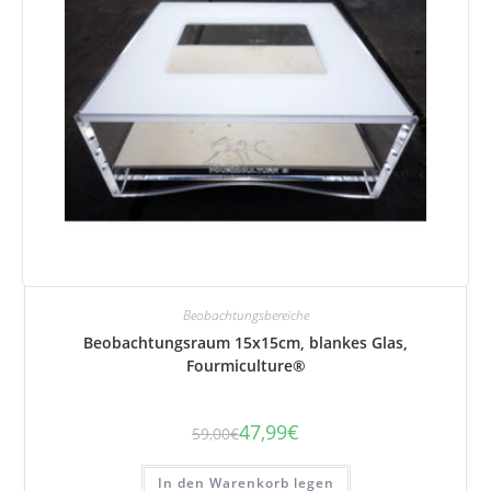
Beobachtungsbereiche
Beobachtungsraum 15x15cm, blankes Glas,
Fourmiculture®
47,99
€
59,00
€
Der
Der
ursprüngliche
aktuelle
Preis
Preis
betrug:
beträgt:
In den Warenkorb legen