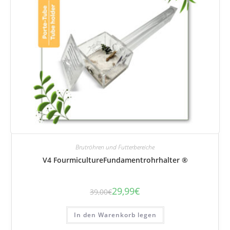
Brutröhren und Futterbereiche
V4 FourmicultureFundamentrohrhalter ®
29,99
€
39,00
€
Der
Der
ursprüngliche
aktuelle
Preis
Preis
betrug:
beträgt:
In den Warenkorb legen
39,00
29,99
€.
€.