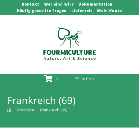
Zum
Kontakt
Wer sind wir?
Dokumentation
Häufig gestellte Fragen
Lieferzeit
Mein Konto
Inhalt
springen
0
MENÜ
Frankreich (69)
>
Produkte
>
Frankreich (69)
>
Seite 2