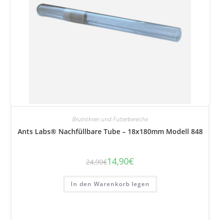
Brutröhren und Futterbereiche
Ants Labs® Nachfüllbare Tube – 18x180mm Modell 848
14,90
€
24,90
€
Der
Der
ursprüngliche
aktuelle
Preis
Preis
betrug:
beträgt:
In den Warenkorb legen
24,90
14,90
€.
€.