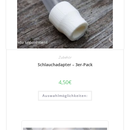
Zubehör
Schlauchadapter – 3er-Pack
4,50
€
Dieses
Auswahlmöglichkeiten:
Produkt
ist
in
verschiedenen
Varianten
erhältlich.
Die
gewünschten
Optionen