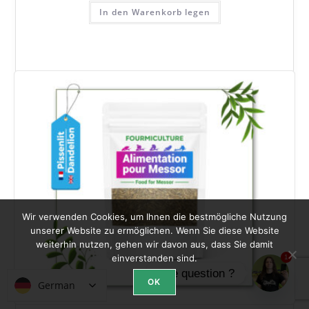
In den Warenkorb legen
Wir verwenden Cookies, um Ihnen die bestmögliche Nutzung
unserer Website zu ermöglichen. Wenn Sie diese Website
weiterhin nutzen, gehen wir davon aus, dass Sie damit
einverstanden sind.
1
Une question ?
OK
German
German
Open ch