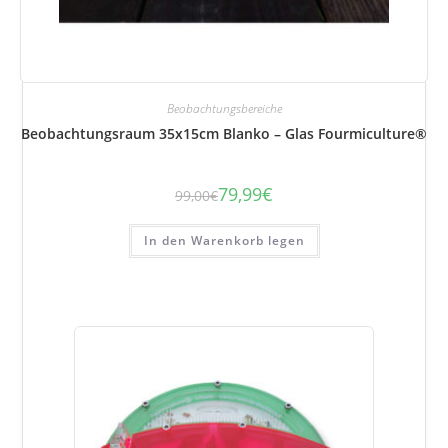
Beobachtungsbereiche
Beobachtungsraum 35x15cm Blanko – Glas Fourmiculture®
79,99
€
99,00
€
Der
Der
ursprüngliche
aktuelle
Preis
Preis
betrug:
beträgt:
In den Warenkorb legen
99,00
79,99
€.
€.