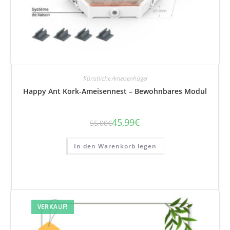
Künstliche Ameisenhügel
Happy Ant Kork-Ameisennest – Bewohnbares Modul
45,99
€
55,00
€
Der
Der
ursprüngliche
aktuelle
Preis
Preis
betrug:
beträgt:
In den Warenkorb legen
55,00
45,99
€.
€.
VERKAUF!