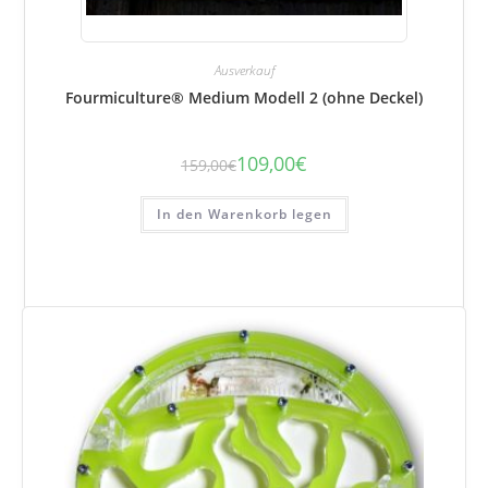
Ausverkauf
Fourmiculture® Medium Modell 2 (ohne Deckel)
109,00
€
159,00
€
Der
Der
ursprüngliche
aktuelle
Preis
Preis
betrug:
beträgt:
In den Warenkorb legen
159,00
109,00
€.
€.