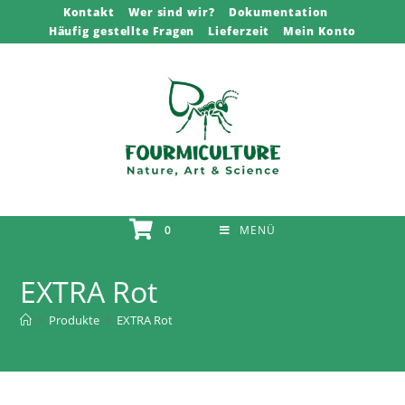
Zum
Kontakt
Wer sind wir?
Dokumentation
Häufig gestellte Fragen
Lieferzeit
Mein Konto
Inhalt
springen
0
MENÜ
EXTRA Rot
>
Produkte
>
EXTRA Rot