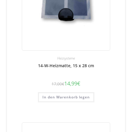
Heizsysteme
14-W-Heizmatte, 15 x 28 cm
14,99
€
17,00
€
Der
Der
ursprüngliche
aktuelle
Preis
Preis
betrug:
beträgt:
In den Warenkorb legen
17,00
14,99
€.
€.