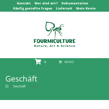
Zum
Kontakt
Wer sind wir?
Dokumentation
Häufig gestellte Fragen
Lieferzeit
Mein Konto
Inhalt
springen
0
MENÜ
Geschäft
>
Geschäft
>
Seite 7