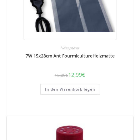
Heizsysteme
7W 15x28cm Ant FourmicultureHeizmatte
12,99
€
15,00
€
Der
Der
Ausgangspreis
aktuelle
betrug:
Preis
15,00
beträgt:
In den Warenkorb legen
€.
12,99
€.