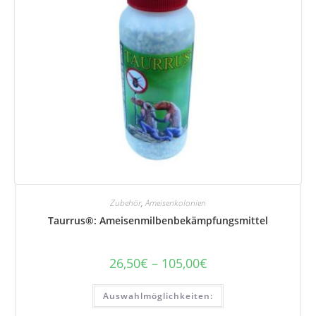
Zubehör
,
Ameisenkolonien
Taurrus®: Ameisenmilbenbekämpfungsmittel
26,50
€
–
105,00
€
Preisspanne:
26,50
€
Dieses
bis
Auswahlmöglichkeiten:
Produkt
105,00
ist