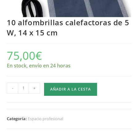
10 alfombrillas calefactoras de 5
W, 14 x 15 cm
75,00
€
En stock, envío en 24 horas
Cantidad
-
+
AÑADIR A LA CESTA
de
10
esterillas
calefactoras
Categoría:
Espacio profesional
de
5