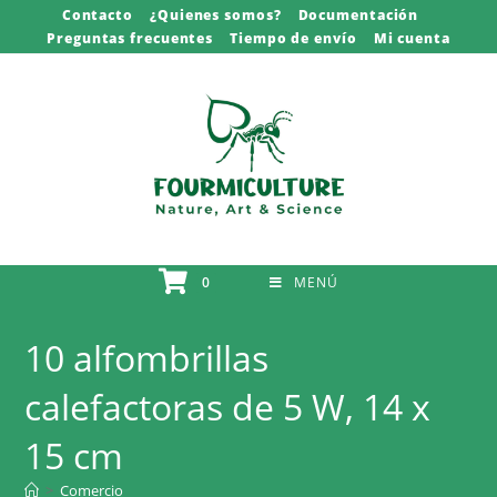
Saltar
Contacto
¿Quienes somos?
Documentación
Preguntas frecuentes
Tiempo de envío
Mi cuenta
al
contenido
0
MENÚ
10 alfombrillas
calefactoras de 5 W, 14 x
15 cm
>
Comercio