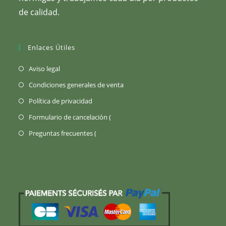
de calidad.
Enlaces Útiles
(Se
Aviso legal
abre
(Se
Condiciones generales de venta
en
abre
(Se
Política de privacidad
una
en
abre
Se
Formulario de cancelación (
pestaña
una
en
abre
nueva)
Se
Preguntas frecuentes (
pestaña
una
en
abre
nueva)
pestaña
una
en
nueva)
pestaña
una
nueva)
pestaña
nueva)