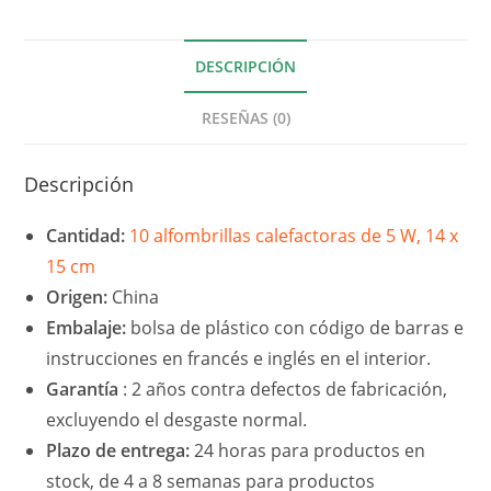
W
y
14
DESCRIPCIÓN
x
15
RESEÑAS (0)
cm
Descripción
Cantidad:
10 alfombrillas calefactoras de 5 W, 14 x
15 cm
Origen:
China
Embalaje:
bolsa de plástico con código de barras e
instrucciones en francés e inglés en el interior.
Garantía
: 2 años contra defectos de fabricación,
excluyendo el desgaste normal.
Plazo de entrega:
24 horas para productos en
stock, de 4 a 8 semanas para productos