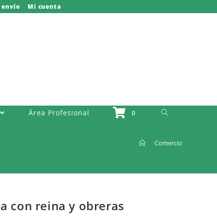
 envío
Mi cuenta
Activar O Desactivar La Búsqueda Del Sitio Web
Área Profesional
0
>
Comercio
a con reina y obreras