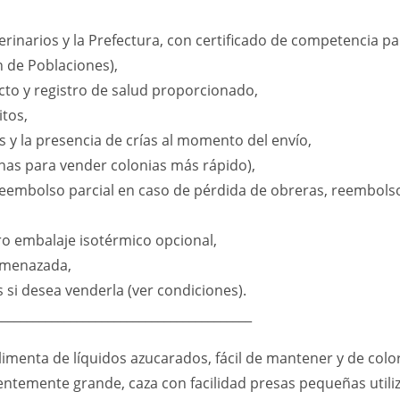
erinarios y la Prefectura, con certificado de competencia p
 de Poblaciones),
ecto y registro de salud proporcionado,
itos,
 y la presencia de crías al momento del envío,
ernas para vender colonias más rápido),
eembolso parcial en caso de pérdida de obreras, reembolso t
tro embalaje isotérmico opcional,
 amenazada,
s si desea venderla (ver condiciones).
_________________________________________
alimenta de líquidos azucarados, fácil de mantener y de co
cientemente grande, caza con facilidad presas pequeñas uti