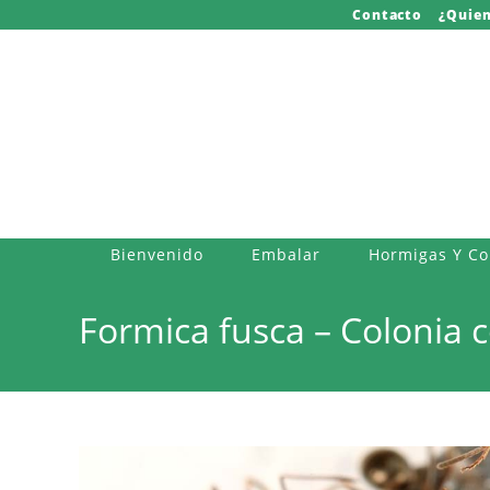
Saltar
Contacto
¿Quie
al
contenido
Bienvenido
Embalar
Hormigas Y C
Formica fusca – Colonia c