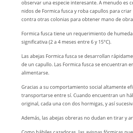
observar una especie interesante. A menudo es co
nidos de Formica fusca y roba capullos para criar
contra otras colonias para obtener mano de obra
Formica fusca tiene un requerimiento de humedad
significativa (2 a 4 meses entre 6 y 15°C).
Las abejas Formica fusca se desarrollan rápidamen
de un capullo. Las Formica fusca se encuentran 
alimentarse.
Gracias a su comportamiento social altamente efi
transportarse entre sí. Cuando encuentran un hábi
original, cada una con dos hormigas, y así suces
Además, las abejas obreras no dudan en tirar y arr
Como hábiles cazadoras, las avispas fórmicas pue