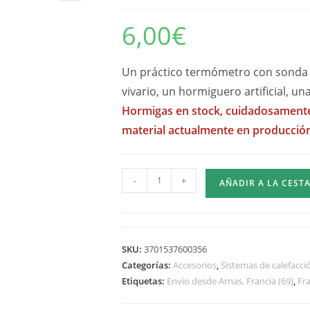
6,00
€
Un práctico termómetro con sonda a
vivario, un hormiguero artificial, un
Hormigas en stock, cuidadosamente 
material actualmente en producci
Cantidad
-
+
AÑADIR A LA CEST
de
termómetro
electrónico
con
SKU:
3701537600356
sonda
Categorías:
Accesorios
,
Sistemas de calefacci
remota
Etiquetas:
Envío desde Arnas, Francia (69)
,
Fra