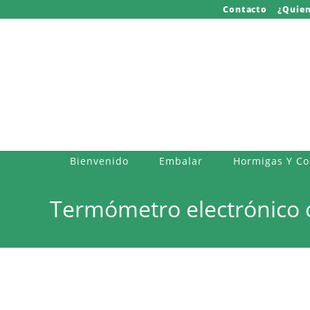
Saltar
Contacto
¿Quie
al
contenido
Bienvenido
Embalar
Hormigas Y C
Termómetro electrónico