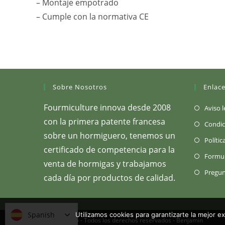
– Montaje empotrado
– Cumple con la normativa CE
Sobre Nosotros
Enlace
Fourmiculture innova desde 2008
Aviso l
con la primera patente francesa
Condic
sobre un hormiguero, tenemos un
Polític
certificado de competencia para la
Formul
venta de hormigas y trabajamos
Pregun
cada día por productos de calidad.
Spanish
Spanish
Utilizamos cookies para garantizarte la mejor e
Copyright 2026 - Todos los derechos reservados -
Benjamin