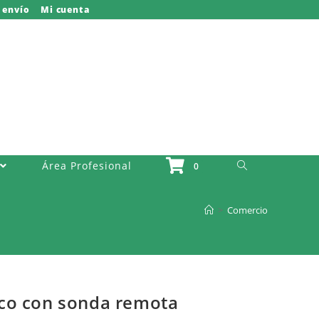
 envío
Mi cuenta
Activar O Desactivar La Búsqueda Del Sitio Web
Área Profesional
0
>
Comercio
co con sonda remota