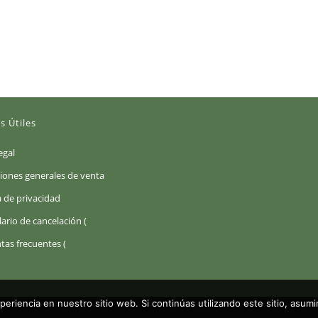
s Útiles
(Se
egal
abre
(Se
iones generales de venta
en
abre
(Se
a de privacidad
una
en
abre
Se
ario de cancelación (
pestaña
una
en
abre
nueva)
Se
tas frecuentes (
pestaña
una
en
abre
nueva)
pestaña
una
en
nueva)
pestaña
una
xperiencia en nuestro sitio web. Si continúas utilizando este sitio, asu
nueva)
pestaña