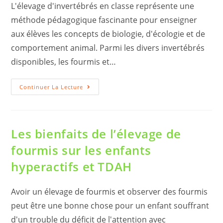
L'élevage d'invertébrés en classe représente une
méthode pédagogique fascinante pour enseigner
aux élèves les concepts de biologie, d'écologie et de
comportement animal. Parmi les divers invertébrés
disponibles, les fourmis et…
L’intérêt
Continuer La Lecture
Des
Fourmis
Pour
Les
Enfants
Vis
Les bienfaits de l’élevage de
À
Vis
fourmis sur les enfants
Des
Phasmes
hyperactifs et TDAH
Et
Autres
Invertébrés
Avoir un élevage de fourmis et observer des fourmis
peut être une bonne chose pour un enfant souffrant
d'un trouble du déficit de l'attention avec