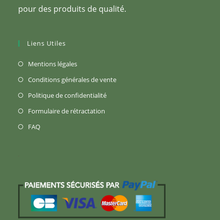
pour des produits de qualité.
Liens Utiles
S’ouvre
Mentions légales
dans
S’ouvre
Conditions générales de vente
un
dans
S’ouvre
Politique de confidentialité
nouvel
un
dans
S’ouvre
Formulaire de rétractation
onglet
nouvel
un
dans
S’ouvre
FAQ
onglet
nouvel
un
dans
onglet
nouvel
un
onglet
nouvel
onglet