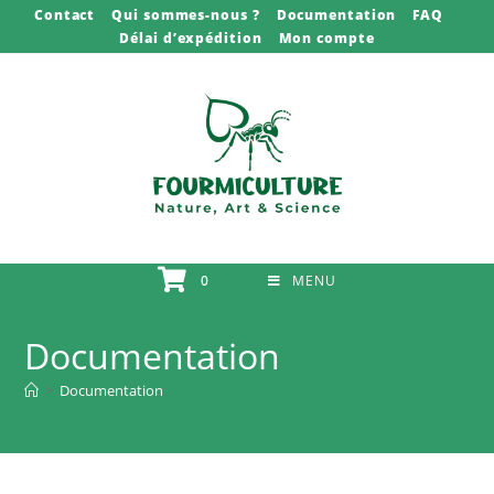
Skip
Contact
Qui sommes-nous ?
Documentation
FAQ
Délai d’expédition
Mon compte
to
content
0
MENU
Documentation
>
Documentation