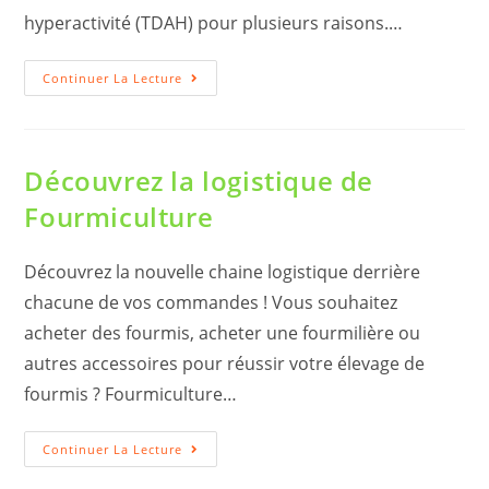
hyperactivité (TDAH) pour plusieurs raisons.…
Les
Continuer La Lecture
Bienfaits
De
L’élevage
De
Fourmis
Sur
Découvrez la logistique de
Les
Enfants
Fourmiculture
Hyperactifs
Et
TDAH
Découvrez la nouvelle chaine logistique derrière
chacune de vos commandes ! Vous souhaitez
acheter des fourmis, acheter une fourmilière ou
autres accessoires pour réussir votre élevage de
fourmis ? Fourmiculture…
Découvrez
Continuer La Lecture
La
Logistique