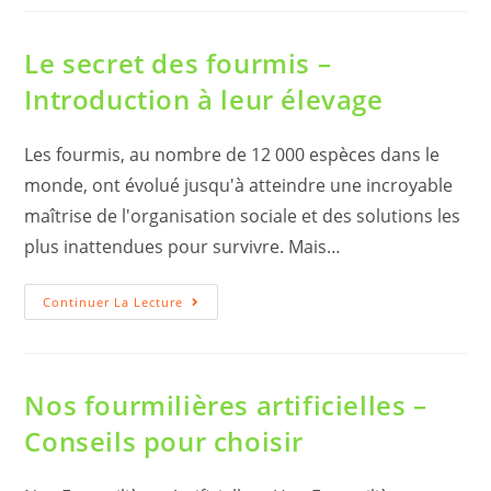
De
Fourmiculture
Le secret des fourmis –
Introduction à leur élevage
Les fourmis, au nombre de 12 000 espèces dans le
monde, ont évolué jusqu'à atteindre une incroyable
maîtrise de l'organisation sociale et des solutions les
plus inattendues pour survivre. Mais…
Le
Continuer La Lecture
Secret
Des
Fourmis
–
Introduction
À
Nos fourmilières artificielles –
Leur
Élevage
Conseils pour choisir