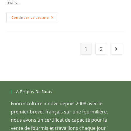
mais…
Informations
Continuer La Lecture
Et
Découvertes
Sur
Les
Fourmis
1
2
Aller à 
A Propos De Nous
Fourmiculture innove depuis 2008 avec le
premier brevet français sur une fourmilière,
nous avons un certificat de capacité pour la
vente de fourmis et travaillons chaque jour