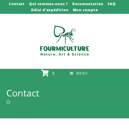
Contact
Qui sommes-nous ?
Documentation
FAQ
Délai d’expédition
Mon compte
0
MENU
Contact