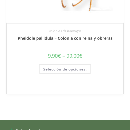
colonias de hormigas
Pheidole pallidula – Colonia con reina y obreras
9,90
€
–
99,00
€
Rango
de
precios:
Este
de
Selección de opciones:
producto
9,90
tiene
€
varias
a
variantes.
99,00
Puede
€
seleccionar
las
opciones
en
la
página
del
producto.