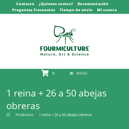
Saltar
Contacto
¿Quienes somos?
Documentación
Preguntas frecuentes
Tiempo de envío
Mi cuenta
al
contenido
0
MENÚ
1 reina + 26 a 50 abejas
obreras
>
Productos
>
1 reina + 26 a 50 abejas obreras