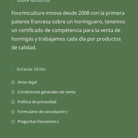
Sobre Nosotros
Fourmiculture innova desde 2008 con la primera
patente francesa sobre un hormiguero, tenemos
un certificado de competencia para la venta de
hormigas y trabajamos cada día por productos
de calidad.
Enlaces Útiles
(Se
Aviso legal
abre
(Se
Condiciones generales de venta
en
abre
(Se
Política de privacidad
una
en
abre
Se
Formulario de cancelación (
pestaña
una
en
abre
nueva)
Se
Preguntas frecuentes (
pestaña
una
en
abre
nueva)
pestaña
una
en