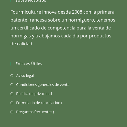
Sobre Nosotros
Fourmiculture innova desde 2008 con la primera
patente francesa sobre un hormiguero, tenemos
un certificado de competencia para la venta de
hormigas y trabajamos cada día por productos
de calidad.
Enlaces Útiles
(Se
Aviso legal
abre
(Se
Condiciones generales de venta
en
abre
(Se
Política de privacidad
una
en
abre
Se
Formulario de cancelación (
pestaña
una
en
abre
nueva)
Se
Preguntas frecuentes (
pestaña
una
en
abre
nueva)
pestaña
una
en