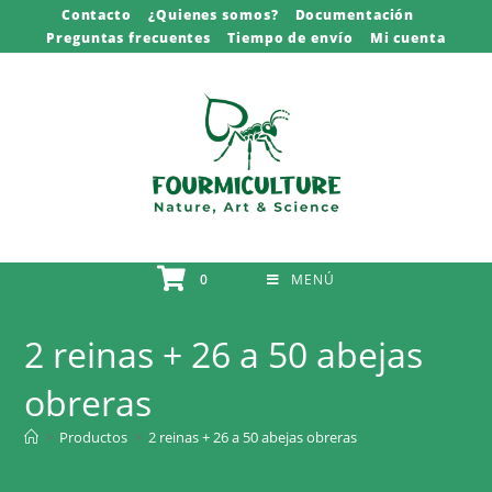
Saltar
Contacto
¿Quienes somos?
Documentación
Preguntas frecuentes
Tiempo de envío
Mi cuenta
al
contenido
0
MENÚ
2 reinas + 26 a 50 abejas
obreras
>
Productos
>
2 reinas + 26 a 50 abejas obreras