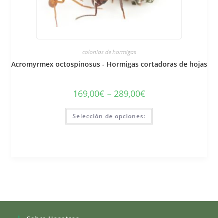
colonias de hormigas
Acromyrmex octospinosus - Hormigas cortadoras de hojas
169,00
€
–
289,00
€
Rango
de
precios:
Este
de
Selección de opciones:
producto
169,00
tiene
€
varias
a
variantes.
289,00
Puede
€
seleccionar
las
opciones
en
la
página
del
producto.