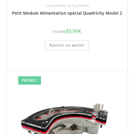
Compléments de Fourmilière
Petit Module Alimentation spécial Quadricity Model 2
49,99
€
79,00
€
Le
Le
prix
prix
initial
actuel
était :
est :
Ajouter au panier
79,00€.
49,99€.
PROMO !