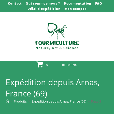
Skip
Contact
Qui sommes-nous ?
Documentation
FAQ
Délai d’expédition
Mon compte
to
content
0
MENU
Expédition depuis Arnas,
France (69)
>
Produits
>
Expédition depuis Arnas, France (69)
>
Page 3