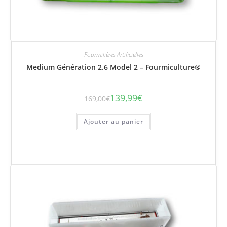
Fourmilières Artificielles
Medium Génération 2.6 Model 2 – Fourmiculture®
139,99
€
169,00
€
Le
Le
prix
prix
initial
actuel
était :
est :
Ajouter au panier
169,00€.
139,99€.