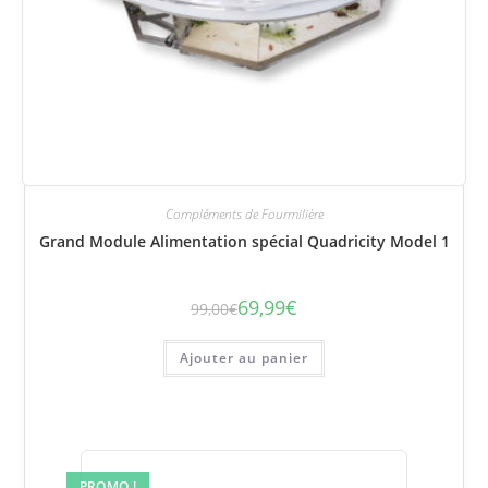
Compléments de Fourmilière
Grand Module Alimentation spécial Quadricity Model 1
69,99
€
99,00
€
Le
Le
prix
prix
initial
actuel
était :
est :
Ajouter au panier
99,00€.
69,99€.
PROMO !