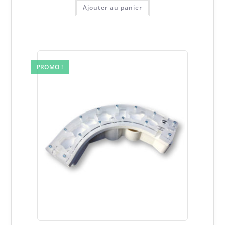
initial
actuel
était :
est :
Ajouter au panier
99,00€.
49,99€.
PROMO !