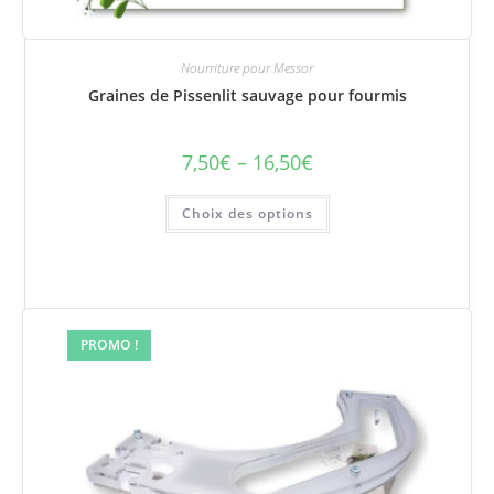
Nourriture pour Messor
Graines de Pissenlit sauvage pour fourmis
7,50
€
–
16,50
€
Plage
de
prix :
Ce
7,50€
Choix des options
produit
à
a
16,50€
plusieurs
variations.
Les
options
peuvent
être
choisies
PROMO !
sur
la
page
du
produit