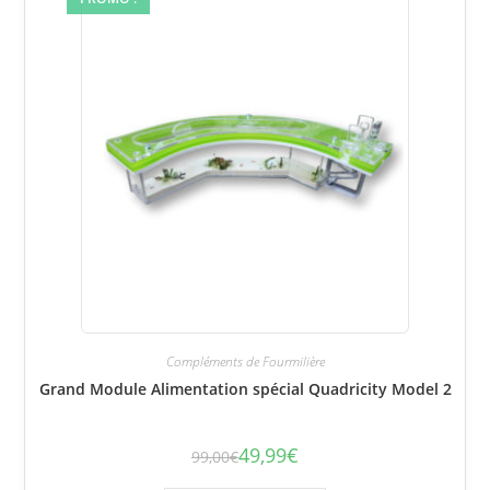
Compléments de Fourmilière
Grand Module Alimentation spécial Quadricity Model 2
49,99
€
99,00
€
Le
Le
prix
prix