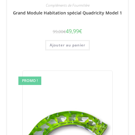
Compléments de Fourmilière
Grand Module Habitation spécial Quadricity Model 1
49,99
€
99,00
€
Le
Le
prix
prix
initial
actuel
était :
est :
Ajouter au panier
99,00€.
49,99€.
PROMO !