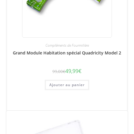
Compléments de Fourmilière
Grand Module Habitation spécial Quadricity Model 2
49,99
€
99,00
€
Le
Le
prix
prix
initial
actuel
était :
est :
Ajouter au panier
99,00€.
49,99€.