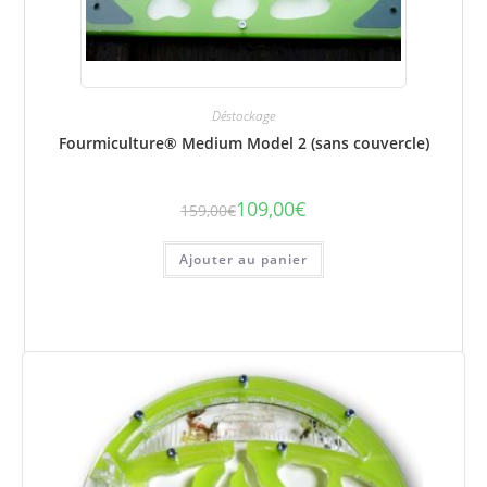
Déstockage
Fourmiculture® Medium Model 2 (sans couvercle)
109,00
€
159,00
€
Le
Le
prix
prix
initial
actuel
était :
est :
Ajouter au panier
159,00€.
109,00€.