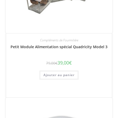
Compléments de Fourmilière
Petit Module Alimentation spécial Quadricity Model 3
39,00
€
79,00
€
Le
Le
prix
prix
initial
actuel
était :
est :
Ajouter au panier
79,00€.
39,00€.