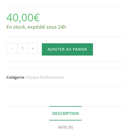
40,00
€
En stock, expédié sous 24h
quantité
-
+
AJOUTER AU PANIER
de
10X
Pinces
souples
Catégorie :
Espace Professionnel
DESCRIPTION
AVIS (0)