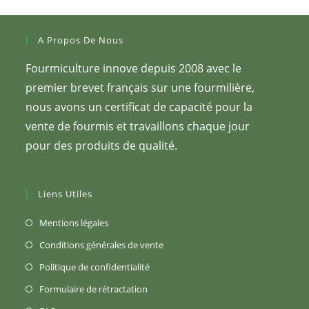
A Propos De Nous
Fourmiculture innove depuis 2008 avec le
premier brevet français sur une fourmilière,
nous avons un certificat de capacité pour la
vente de fourmis et travaillons chaque jour
pour des produits de qualité.
Liens Utiles
S’ouvre
Mentions légales
dans
S’ouvre
Conditions générales de vente
un
dans
S’ouvre
Politique de confidentialité
nouvel
un
dans
S’ouvre
Formulaire de rétractation
onglet
nouvel
un
dans
S’ouvre