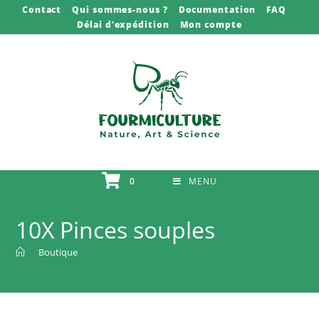
Skip
Contact
Qui sommes-nous ?
Documentation
FAQ
Délai d’expédition
Mon compte
to
content
0
MENU
10X Pinces souples
>
Boutique