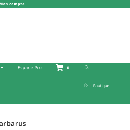
Mon compte
Toggle Website Search
Espace Pro
0
>
Boutique
barbarus