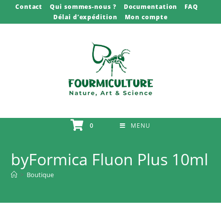
Skip
Contact
Qui sommes-nous ?
Documentation
FAQ
Délai d’expédition
Mon compte
to
content
0
MENU
byFormica Fluon Plus 10ml
>
Boutique