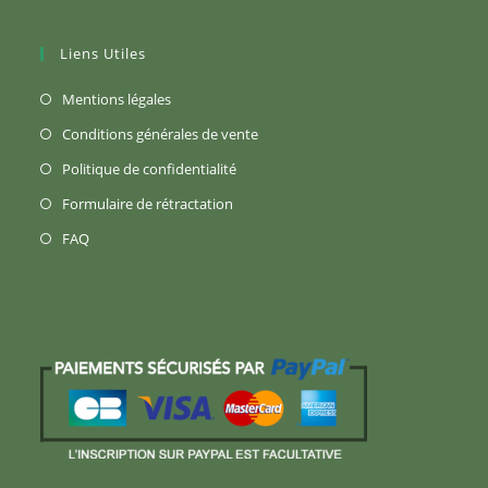
Liens Utiles
S’ouvre
Mentions légales
dans
S’ouvre
Conditions générales de vente
un
dans
S’ouvre
Politique de confidentialité
nouvel
un
dans
S’ouvre
Formulaire de rétractation
onglet
nouvel
un
dans
S’ouvre
FAQ
onglet
nouvel
un
dans
onglet
nouvel
un
onglet
nouvel
onglet