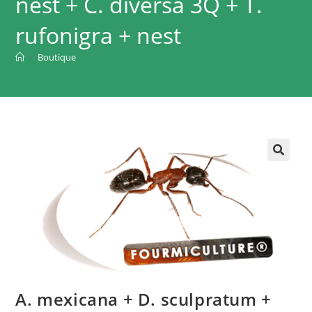
nest + C. diversa 3Q + T.
rufonigra + nest
>
Boutique
A. mexicana + D. sculpratum +