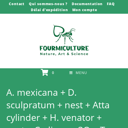
Skip
Contact
Qui sommes-nous ?
Documentation
FAQ
Délai d’expédition
Mon compte
to
content
0
MENU
A. mexicana + D.
sculpratum + nest + Atta
cylinder + H. venator +