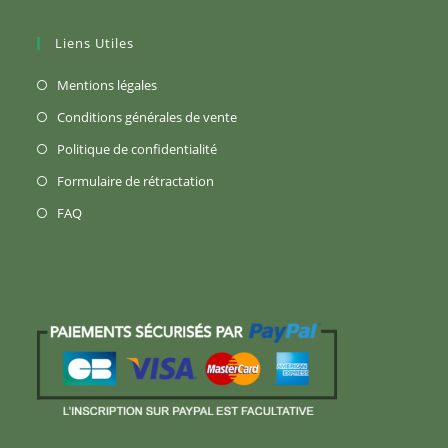
Liens Utiles
S’ouvre
Mentions légales
dans
S’ouvre
Conditions générales de vente
un
dans
S’ouvre
Politique de confidentialité
nouvel
un
dans
S’ouvre
Formulaire de rétractation
onglet
nouvel
un
dans
S’ouvre
FAQ
onglet
nouvel
un
dans
onglet
nouvel
un
onglet
nouvel
onglet