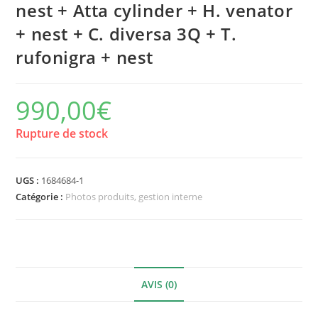
nest + Atta cylinder + H. venator
+ nest + C. diversa 3Q + T.
rufonigra + nest
990,00
€
Rupture de stock
UGS :
1684684-1
Catégorie :
Photos produits, gestion interne
AVIS (0)