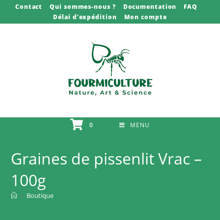
Skip
Contact
Qui sommes-nous ?
Documentation
FAQ
Délai d’expédition
Mon compte
to
content
0
MENU
Graines de pissenlit Vrac –
100g
>
Boutique