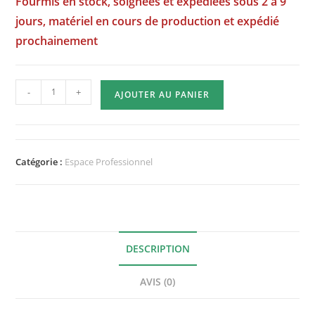
Fourmis en stock, soignées et expédiées sous 2 à 9
jours, matériel en cours de production et expédié
prochainement
quantité
-
+
AJOUTER AU PANIER
de
Graines
de
pissenlit
Catégorie :
Espace Professionnel
Vrac
-
100g
DESCRIPTION
AVIS (0)