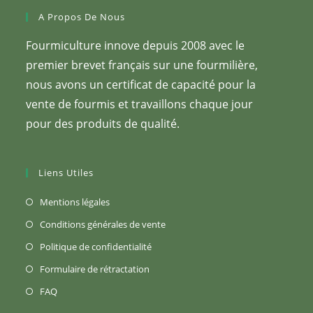
A Propos De Nous
Fourmiculture innove depuis 2008 avec le
premier brevet français sur une fourmilière,
nous avons un certificat de capacité pour la
vente de fourmis et travaillons chaque jour
pour des produits de qualité.
Liens Utiles
S’ouvre
Mentions légales
dans
S’ouvre
Conditions générales de vente
un
dans
S’ouvre
Politique de confidentialité
nouvel
un
dans
S’ouvre
Formulaire de rétractation
onglet
nouvel
un
dans
S’ouvre
FAQ
onglet
nouvel
un
dans