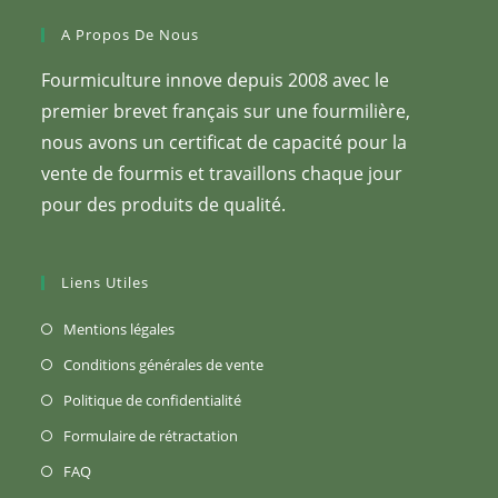
A Propos De Nous
Fourmiculture innove depuis 2008 avec le
premier brevet français sur une fourmilière,
nous avons un certificat de capacité pour la
vente de fourmis et travaillons chaque jour
pour des produits de qualité.
Liens Utiles
S’ouvre
Mentions légales
dans
S’ouvre
Conditions générales de vente
un
dans
S’ouvre
Politique de confidentialité
nouvel
un
dans
S’ouvre
Formulaire de rétractation
onglet
nouvel
un
dans
S’ouvre
FAQ
onglet
nouvel
un
dans