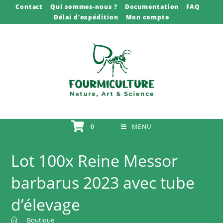
Skip
Contact
Qui sommes-nous ?
Documentation
FAQ
Délai d’expédition
Mon compte
to
content
0
MENU
Lot 100x Reine Messor
barbarus 2023 avec tube
d’élevage
>
Boutique