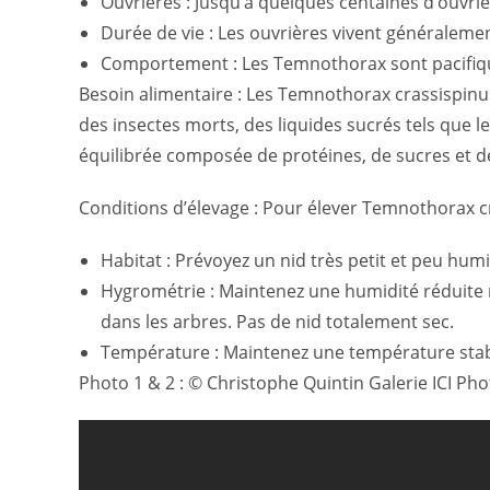
Ouvrières : Jusqu’à quelques centaines d’ouvr
Durée de vie : Les ouvrières vivent généralemen
Comportement : Les Temnothorax sont pacifique
Besoin alimentaire : Les Temnothorax crassispinus
des insectes morts, des liquides sucrés tels que le
équilibrée composée de protéines, de sucres et de
Conditions d’élevage : Pour élever Temnothorax c
Habitat : Prévoyez un nid très petit et peu hum
Hygrométrie : Maintenez une humidité réduit
dans les arbres. Pas de nid totalement sec.
Température : Maintenez une température stabl
Photo 1 & 2 : © Christophe Quintin Galerie ICI Phot