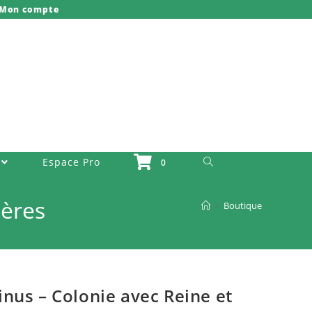
Mon compte
Toggle Website Search
Espace Pro
0
ières
>
Boutique
nus – Colonie avec Reine et