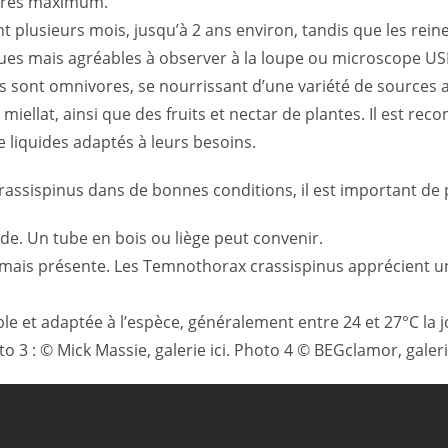
ières maximum.
t plusieurs mois, jusqu’à 2 ans environ, tandis que les rein
s mais agréables à observer à la loupe ou microscope USB e
 sont omnivores, se nourrissant d’une variété de sources a
 miellat, ainsi que des fruits et nectar de plantes. Il est r
 liquides adaptés à leurs besoins.
rassispinus dans de bonnes conditions, il est important de
ide. Un tube en bois ou liège peut convenir.
e mais présente. Les Temnothorax crassispinus apprécien
e et adaptée à l’espèce, généralement entre 24 et 27°C la
o 3 : © Mick Massie, galerie ici. Photo 4 © BEGclamor, galerie