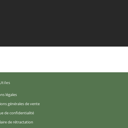
Utiles
S’ouvre
ns légales
dans
S’ouvre
ions générales de vente
un
dans
S’ouvre
ue de confidentialité
nouvel
un
dans
S’ouvre
aire de rétractation
onglet
nouvel
un