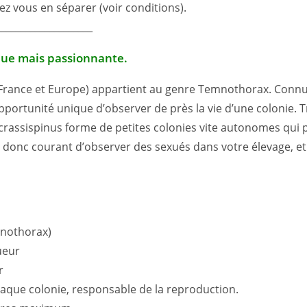
tez vous en séparer (voir conditions).
____________________
que mais passionnante.
France et Europe) appartient au genre Temnothorax. Connue
portunité unique d’observer de près la vie d’une colonie. Tr
x crassispinus forme de petites colonies vite autonomes qui
t donc courant d’observer des sexués dans votre élevage, e
mnothorax)
ueur
r
aque colonie, responsable de la reproduction.