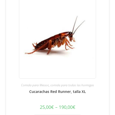
la
página
del
producto.
Comida para Messor
,
comida para todas las hormigas
Cucarachas Red Runner, talla XL
25,00
€
–
190,00
€
Rango
de