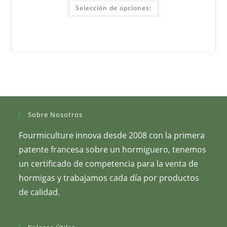
precios:
Este
25,00
Selección de opciones:
producto
€
tiene
a
varias
190,00
variantes.
€
Puede
seleccionar
las
opciones
en
la
página
del
producto.
Sobre Nosotros
Fourmiculture innova desde 2008 con la primera
patente francesa sobre un hormiguero, tenemos
un certificado de competencia para la venta de
hormigas y trabajamos cada día por productos
de calidad.