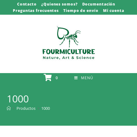
Saltar
Contacto
¿Quienes somos?
Documentación
Preguntas frecuentes
Tiempo de envío
Mi cuenta
al
contenido
0
MENÚ
1000
>
Productos
>
1000