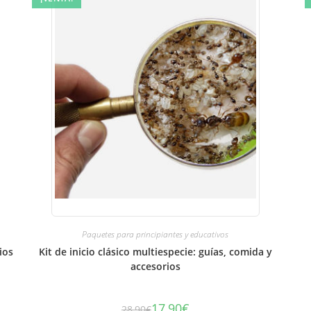
Paquetes para principiantes y educativos
ios
Kit de inicio clásico multiespecie: guías, comida y
accesorios
17,90
€
28,90
€