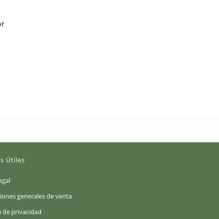
or
s Útiles
(Se
egal
abre
(Se
iones generales de venta
en
abre
(Se
a de privacidad
una
en