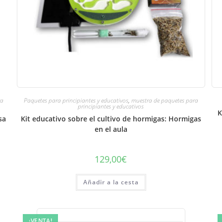
ra
Paquetes para principiantes y educativos
,
muestra de paquetes para
principiantes y educativos
K
sa
Kit educativo sobre el cultivo de hormigas: Hormigas
en el aula
129,00
€
Añadir a la cesta
¡VENTA!