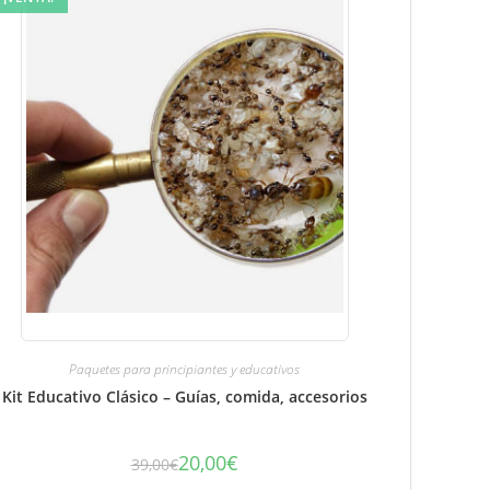
Paquetes para principiantes y educativos
Kit Educativo Clásico – Guías, comida, accesorios
20,00
€
39,00
€
El
El
precio
precio