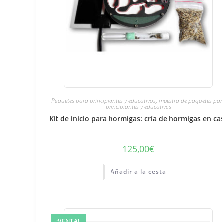
Paquetes para principiantes y educativos
,
muestra de paquetes pa
principiantes y educativos
Kit de inicio para hormigas: cría de hormigas en ca
125,00
€
Añadir a la cesta
¡VENTA!