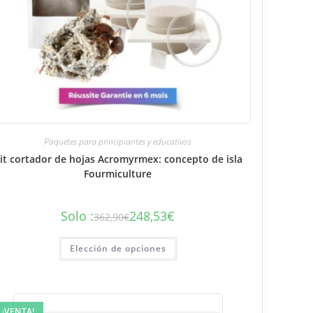
Paquetes para principiantes y educativos
it cortador de hojas Acromyrmex: concepto de isla
Fourmiculture
Solo :
248,53
€
362,90
€
El
El
precio
precio
inicial
actual
fue:
es:
Elección de opciones
362,90€.
248,53
€.
¡VENTA!