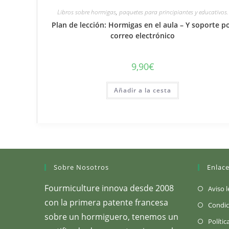
Libros sobre hormigas
,
paquetes para principiantes y educativos.
Plan de lección: Hormigas en el aula – Y soporte p
correo electrónico
9,90
€
Añadir a la cesta
Sobre Nosotros
Enlace
Fourmiculture innova desde 2008
Aviso l
con la primera patente francesa
Condic
sobre un hormiguero, tenemos un
Polític