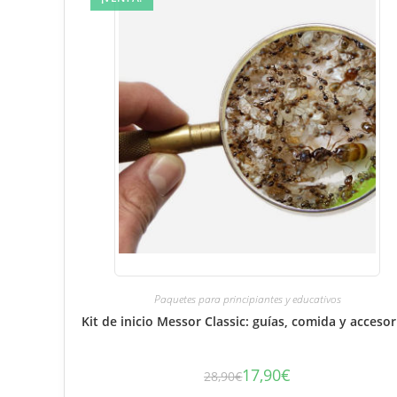
Paquetes para principiantes y educativos
Kit de inicio Messor Classic: guías, comida y accesor
17,90
€
28,90
€
El
El
precio
precio