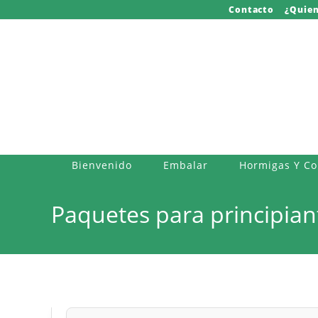
Saltar
Contacto
¿Quie
al
contenido
Bienvenido
Embalar
Hormigas Y C
Paquetes para principian