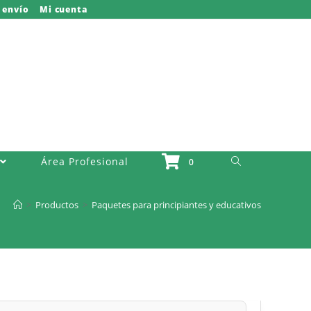
 envío
Mi cuenta
Activar O Desactivar La Búsqueda Del Sitio Web
Área Profesional
0
>
Productos
>
Paquetes para principiantes y educativos