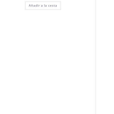
inicial
actual
fue:
es:
Añadir a la cesta
39,00€.
20,00€.