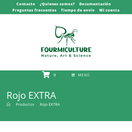
Saltar
Contacto
¿Quienes somos?
Documentación
Preguntas frecuentes
Tiempo de envío
Mi cuenta
al
contenido
0
MENÚ
Rojo EXTRA
>
Productos
>
Rojo EXTRA