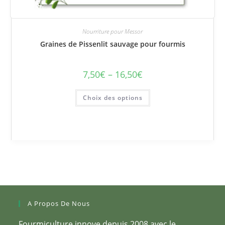
Nourriture pour Messor
Graines de Pissenlit sauvage pour fourmis
7,50
€
–
16,50
€
Plage
de
prix :
Ce
7,50€
Choix des options
produit
à
a
16,50€
plusieurs
variations.
Les
options
peuvent
être
choisies
sur
la
page
du
produit
A Propos De Nous
Fourmiculture innove depuis 2008 avec le