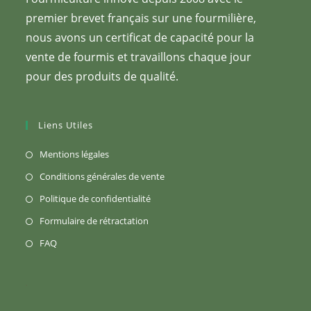
premier brevet français sur une fourmilière,
nous avons un certificat de capacité pour la
vente de fourmis et travaillons chaque jour
pour des produits de qualité.
Liens Utiles
S’ouvre
Mentions légales
dans
S’ouvre
Conditions générales de vente
un
dans
S’ouvre
Politique de confidentialité
nouvel
un
dans
S’ouvre
Formulaire de rétractation
onglet
nouvel
un
dans
S’ouvre
FAQ
onglet
nouvel
un
dans
onglet
nouvel
un
onglet
nouvel
onglet