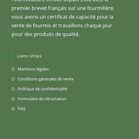
premier brevet français sur une fourmilière,
nous avons un certificat de capacité pour la
vente de fourmis et travaillons chaque jour
pour des produits de qualité.
Liens Utiles
S’ouvre
Mentions légales
dans
S’ouvre
Conditions générales de vente
un
dans
S’ouvre
Politique de confidentialité
nouvel
un
dans
S’ouvre
Formulaire de rétractation
onglet
nouvel
un
dans
S’ouvre
FAQ
onglet
nouvel
un
dans
onglet
nouvel
un
onglet
nouvel
onglet