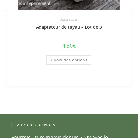
Accessoires
Adaptateur de tuyau – Lot de 3
4,50
€
Ce
Choix des options
produit
a
plusieurs
variations.
Les
options
peuvent
être
choisies
sur
la
page
du
produit
A Propos De Nous
Fourmiculture innove depuis 2008 avec le