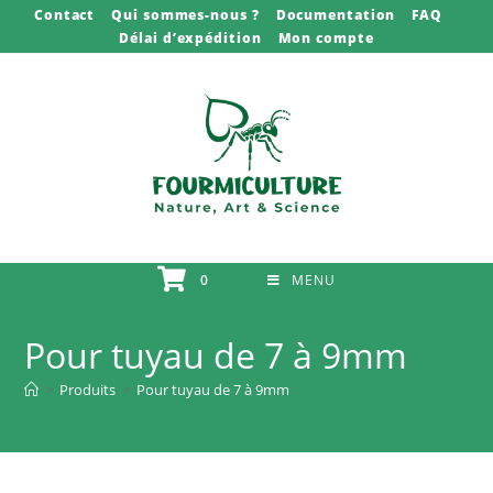
Skip
Contact
Qui sommes-nous ?
Documentation
FAQ
Délai d’expédition
Mon compte
to
content
0
MENU
Pour tuyau de 7 à 9mm
>
Produits
>
Pour tuyau de 7 à 9mm