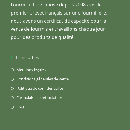
Fourmiculture innove depuis 2008 avec le
premier brevet français sur une fourmilière,
nous avons un certificat de capacité pour la
vente de fourmis et travaillons chaque jour
pour des produits de qualité.
Liens Utiles
S’ouvre
Mentions légales
dans
S’ouvre
Conditions générales de vente
un
dans
S’ouvre
Politique de confidentialité
nouvel
un
dans
S’ouvre
Formulaire de rétractation
onglet
nouvel
un
dans
S’ouvre
FAQ
onglet
nouvel
un
dans
onglet
nouvel
un
onglet
nouvel