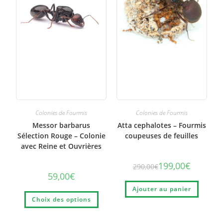
Colonies de Fourmis
Colonies de Fourmis
Messor barbarus
Atta cephalotes – Fourmis
Sélection Rouge – Colonie
coupeuses de feuilles
avec Reine et Ouvrières
199,00
€
290,00
€
59,00
€
Ajouter au panier
Choix des options