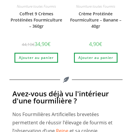
Nourriture toutes Fourmis
Nourriture toutes Fourmis
Coffret 9 Crèmes
Crème Protéinée
Protéinées Fourmiculture
Fourmiculture – Banane –
– 360gr
40gr
34,90
€
4,90
€
44,10
€
Ajouter au panier
Ajouter au panier
Avez-vous déjà vu l'intérieur
d'une fourmilière ?
Nos Fourmilières Artificielles brevetées
permettent de réussir l’élevage de fourmis et
l’observation d’une
Reine
et sa colonie.