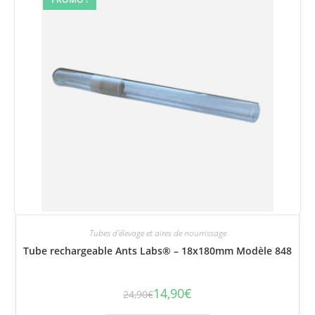
Tubes d'élevage et aires de nourrissage
Tube rechargeable Ants Labs® – 18x180mm Modèle 848
14,90
€
24,90
€
Le
Le
prix
prix