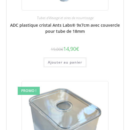
Tubes d'élevage et aires de nourrissage
ADC plastique cristal Ants Labs® 9x7cm avec couvercle
pour tube de 18mm
14,90
€
19,00
€
Le
Le
prix
prix
initial
actuel
était :
est :
Ajouter au panier
19,00€.
14,90€.
PROMO !