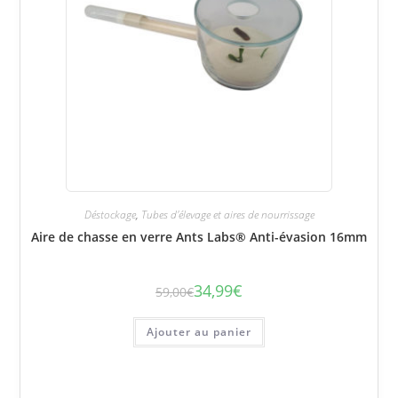
Déstockage
,
Tubes d'élevage et aires de nourrissage
Aire de chasse en verre Ants Labs® Anti-évasion 16mm
34,99
€
59,00
€
Le
Le
prix
prix
initial
actuel
était :
est :
Ajouter au panier
59,00€.
34,99€.