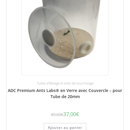
Tubes d'élevage et aires de nourrissage
ADC Premium Ants Labs® en Verre avec Couvercle – pour
Tube de 20mm
37,00
€
49,00
€
Le
Le
prix
prix
initial
actuel
était :
est :
Ajouter au panier