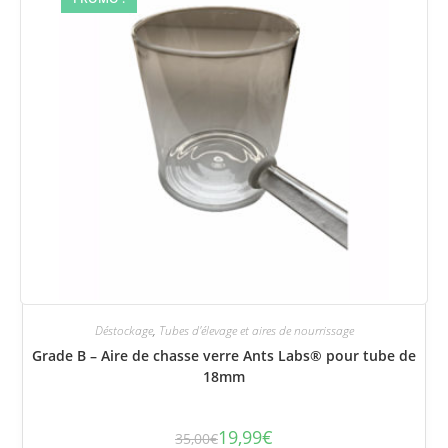
Déstockage
,
Tubes d'élevage et aires de nourrissage
Grade B – Aire de chasse verre Ants Labs® pour tube de
18mm
19,99
€
35,00
€
Le
Le