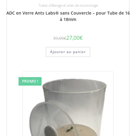
Tubes d'élevage et aires de nourrissage
ADC en Verre Ants Labs® sans Couvercle – pour Tube de 16
à 18mm
27,00
€
39,00
€
Le
Le
prix
prix
initial
actuel
était :
est :
Ajouter au panier
39,00€.
27,00€.
PROMO !