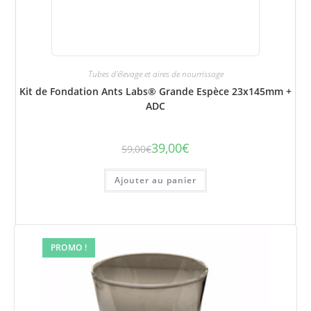
Tubes d'élevage et aires de nourrissage
Kit de Fondation Ants Labs® Grande Espèce 23x145mm +
ADC
39,00
€
59,00
€
Le
Le
prix
prix
initial
actuel
était :
est :
Ajouter au panier
59,00€.
39,00€.
PROMO !