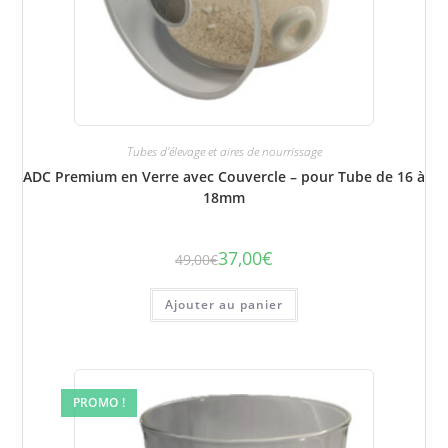
Tubes d'élevage et aires de nourrissage
ADC Premium en Verre avec Couvercle – pour Tube de 16 à
18mm
37,00
€
49,00
€
Le
Le
prix
prix
initial
actuel
était :
est :
Ajouter au panier
49,00€.
37,00€.
PROMO !