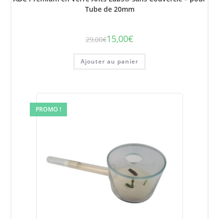
Tube de 20mm
15,00
€
29,00
€
Le
Le
prix
prix
initial
actuel
était :
est :
Ajouter au panier
29,00€.
15,00€.
PROMO !