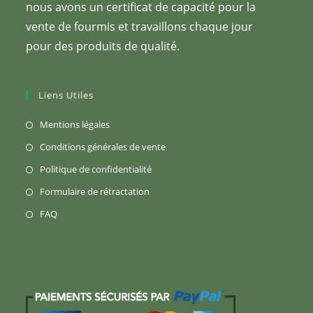
nous avons un certificat de capacité pour la
vente de fourmis et travaillons chaque jour
pour des produits de qualité.
Liens Utiles
S’ouvre
Mentions légales
dans
S’ouvre
Conditions générales de vente
un
dans
S’ouvre
Politique de confidentialité
nouvel
un
dans
S’ouvre
Formulaire de rétractation
onglet
nouvel
un
dans
S’ouvre
FAQ
onglet
nouvel
un
dans
onglet
nouvel
un
onglet
nouvel
onglet