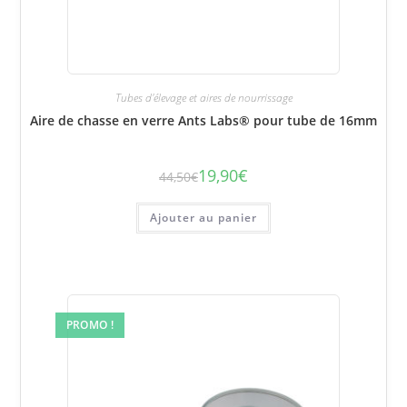
Tubes d'élevage et aires de nourrissage
Aire de chasse en verre Ants Labs® pour tube de 16mm
19,90
€
44,50
€
Le
Le
prix
prix
initial
actuel
était :
est :
Ajouter au panier
44,50€.
19,90€.
PROMO !