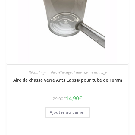
Déstockage
,
Tubes d'élevage et aires de nourrissage
Aire de chasse verre Ants Labs® pour tube de 18mm
14,90
€
29,00
€
Le
Le
prix
prix
initial
actuel
était :
est :
Ajouter au panier
29,00€.
14,90€.