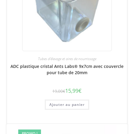
Tubes d'élevage et aires de nourrissage
ADC plastique cristal Ants Labs® 9x7cm avec couvercle
pour tube de 20mm
15,99
€
19,00
€
Le
Le
prix
prix
initial
actuel
était :
est :
Ajouter au panier
19,00€.
15,99€.
PROMO !