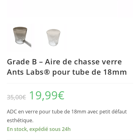
Grade B – Aire de chasse verre
Ants Labs® pour tube de 18mm
19,99
€
Le
Le
35,00
€
prix
prix
initial
actuel
était :
est :
35,00€.
19,99€.
ADC en verre pour tube de 18mm avec petit défaut
esthétique.
En stock, expédié sous 24h