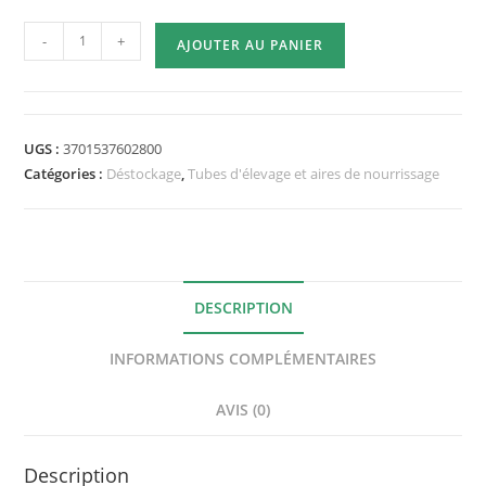
quantité
-
+
AJOUTER AU PANIER
de
Grade
B
-
UGS :
3701537602800
Aire
Catégories :
Déstockage
,
Tubes d'élevage et aires de nourrissage
de
chasse
verre
Ants
Labs®
DESCRIPTION
pour
INFORMATIONS COMPLÉMENTAIRES
tube
de
AVIS (0)
18mm
Description