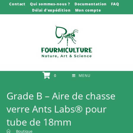
Skip
Contact
Qui sommes-nous ?
Documentation
FAQ
Délai d’expédition
Mon compte
to
content
0
MENU
Grade B – Aire de chasse
verre Ants Labs® pour
tube de 18mm
>
Boutique